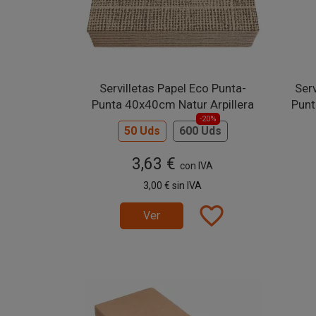
Servilletas Papel Eco Punta-
Ser
Punta 40x40cm Natur Arpillera
Punt
-20%
50 Uds
600 Uds
3,63 €
con IVA
3,00 €
sin IVA
favorite_border
Ver