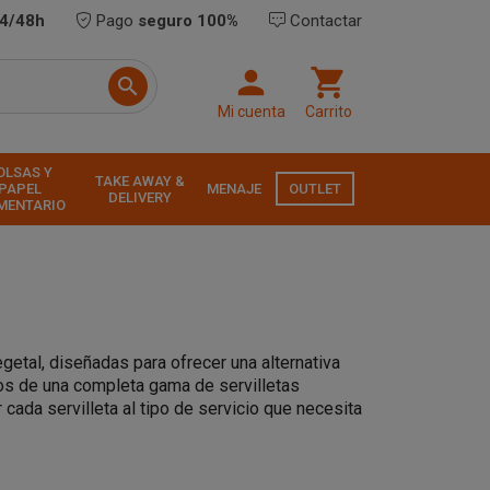
24/48h
Pago
seguro 100%
Contactar



Mi cuenta
Carrito
OLSAS Y
TAKE AWAY &
PAPEL
MENAJE
OUTLET
DELIVERY
MENTARIO
getal, diseñadas para ofrecer una alternativa
mos de una completa gama de servilletas
cada servilleta al tipo de servicio que necesita