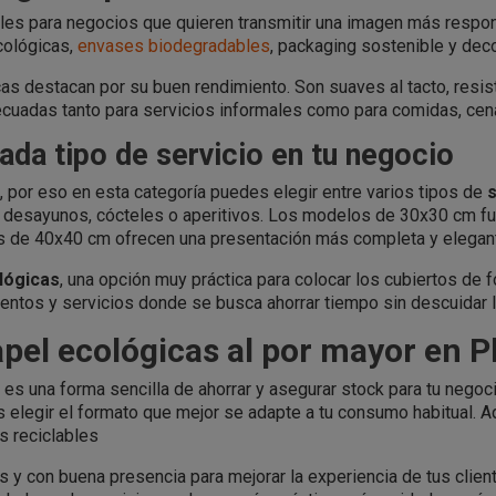
les para negocios que quieren transmitir una imagen más respo
cológicas,
envases biodegradables
, packaging sostenible y deco
cas destacan por su buen rendimiento. Son suaves al tacto, resis
ecuadas tanto para servicios informales como para comidas, cena
ada tipo de servicio en tu negocio
 por eso en esta categoría puedes elegir entre varios tipos de
s
, desayunos, cócteles o aperitivos. Los modelos de 30x30 cm fu
tas de 40x40 cm ofrecen una presentación más completa y elegan
lógicas
, una opción muy práctica para colocar los cubiertos de 
ventos y servicios donde se busca ahorrar tiempo sin descuidar 
apel ecológicas al por mayor en 
es una forma sencilla de ahorrar y asegurar stock para tu nego
 elegir el formato que mejor se adapte a tu consumo habitual. A
s reciclables
s y con buena presencia para mejorar la experiencia de tus clien