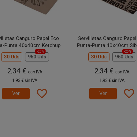
villetas Canguro Papel Eco
Servilletas Canguro Papel
a-Punta 40x40cm Ketchup
Punta-Punta 40x40cm Sib
-20%
-20%
30 Uds
960 Uds
30 Uds
960 Uds
2,34 €
2,34 €
con IVA
con IVA
1,93 €
sin IVA
1,93 €
sin IVA
favorite_border
favorite_border
Ver
Ver