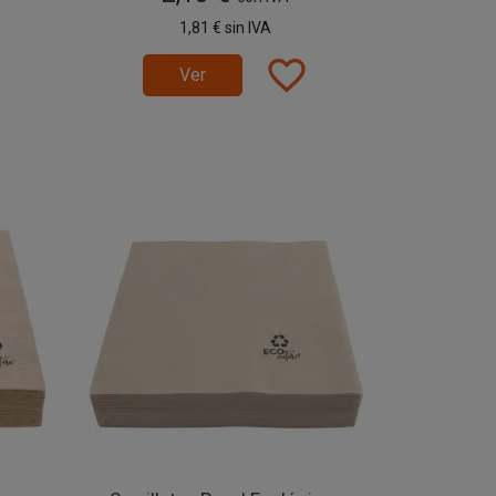
1,81 €
sin IVA
favorite_border
Ver