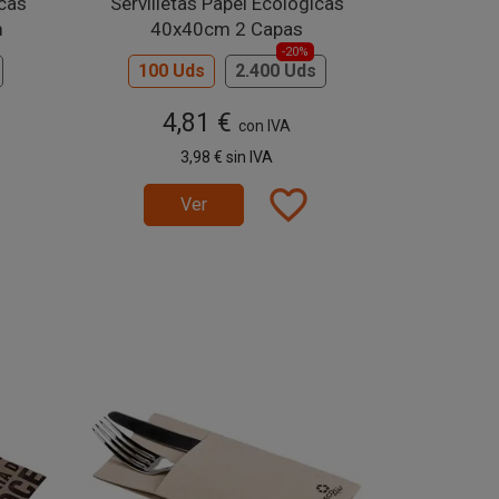
icas
Servilletas Papel Ecológicas
m
40x40cm 2 Capas
-20%
100 Uds
2.400 Uds
4,81 €
con IVA
3,98 €
sin IVA
favorite_border
Ver