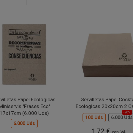
villetas Papel Ecológicas
Servilletas Papel Cockta
Miniservis "Frases Eco"
Ecológicas 20x20cm 2 C
17x17cm (6.000 Uds)
-20%
100 Uds
6.000 Uds
6.000 Uds
1,72 €
con IVA