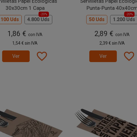
villetas Papel Ecológicas
Servilletas Papel Ecológ
30x30cm 1 Capa
Punta-Punta 40x40c
-20%
-20%
100 Uds
4.800 Uds
50 Uds
1.200 Uds
1,86 €
2,89 €
con IVA
con IVA
1,54 €
sin IVA
2,39 €
sin IVA
favorite_border
favorite_border
Ver
Ver