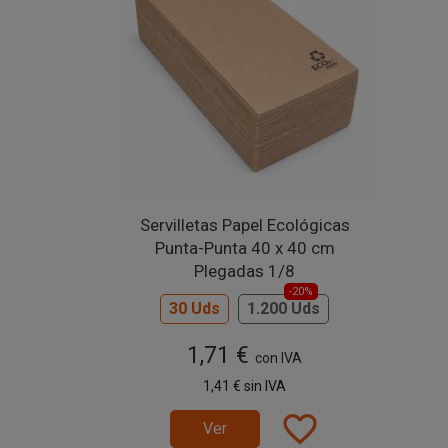
Servilletas Papel Ecológicas
Punta-Punta 40 x 40 cm
Plegadas 1/8
-20%
30 Uds
1.200 Uds
1,71 €
con IVA
1,41 €
sin IVA
favorite_border
Ver