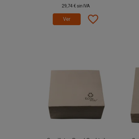
29,74 €
sin IVA
favorite_border
Ver