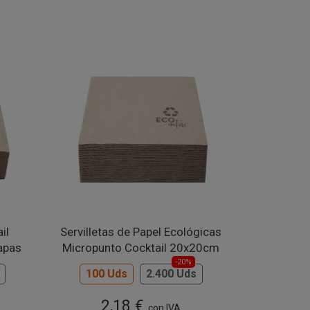
il
Servilletas de Papel Ecológicas
apas
Micropunto Cocktail 20x20cm
-20%
100 Uds
2.400 Uds
2,18 €
con IVA