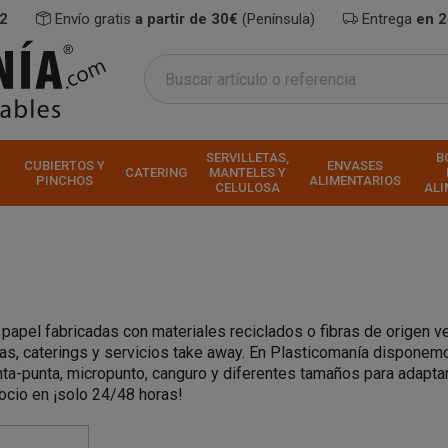
2
Envío gratis
a partir de 30€
(Península)
Entrega
en 
SERVILLETAS,
B
CUBIERTOS Y
ENVASES
CATERING
MANTELES Y
PINCHOS
ALIMENTARIOS
CELULOSA
ALI
 papel fabricadas con materiales reciclados o fibras de origen ve
ías, caterings y servicios take away. En Plasticomanía dispone
ta-punta, micropunto, canguro y diferentes tamaños para adaptar 
ocio en ¡solo 24/48 horas!