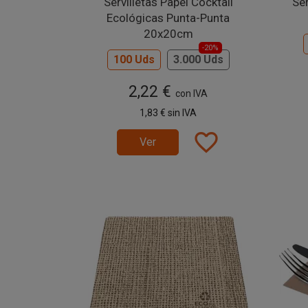
Servilletas Papel Cocktail
Ser
Ecológicas Punta-Punta
20x20cm
-20%
100 Uds
3.000 Uds
2,22 €
con IVA
1,83 €
sin IVA
favorite_border
Ver