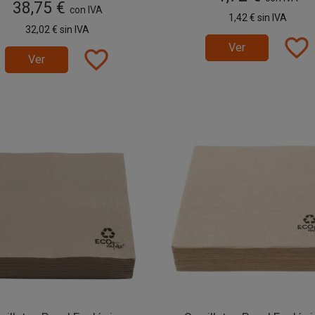
38,75 €
con IVA
1,42 €
sin IVA
32,02 €
sin IVA
favorite_border
Ver
favorite_border
Ver