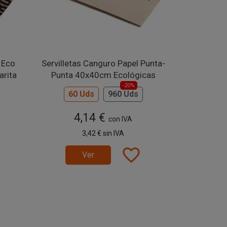
 Eco
Servilletas Canguro Papel Punta-
arita
Punta 40x40cm Ecológicas
-20%
60 Uds
960 Uds
4,14 €
con IVA
3,42 €
sin IVA
favorite_border
Ver