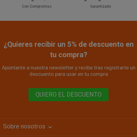
Con Compromiso
Garantizado
¿Quieres recibir un 5% de descuento en
tu compra?
Apúntante a nuestra newsletter y recibe tras registrarte un
descuento para usar en tu compra
QUIERO EL DESCUENTO
Sobre nosotros
keyboard_arrow_down