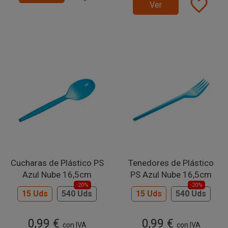
favorite_border
Ver
Cucharas de Plástico PS
Tenedores de Plástico
Azul Nube 16,5cm
PS Azul Nube 16,5cm
-20%
-20%
15 Uds
540 Uds
15 Uds
540 Uds
0,99 €
0,99 €
con IVA
con IVA