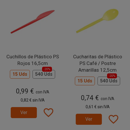
Cuchillos de Plástico PS
Cucharitas de Plástico
Rojos 16,5cm
PS Café / Postre
Amarillas 12,5cm
-20%
15 Uds
540 Uds
-20%
15 Uds
540 Uds
0,99 €
con IVA
0,74 €
con IVA
0,82 €
sin IVA
0,61 €
sin IVA
favorite_border
Ver
favorite_border
Ver