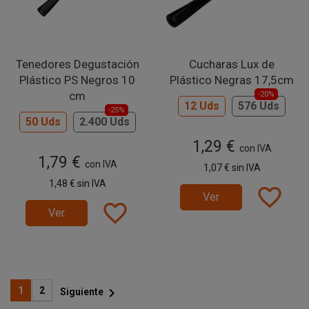
Tenedores Degustación
Cucharas Lux de
Plástico PS Negros 10
Plástico Negras 17,5cm
cm
-20%
12 Uds
576 Uds
-25%
50 Uds
2.400 Uds
1,29 €
con IVA
1,79 €
con IVA
1,07 €
sin IVA
1,48 €
sin IVA
favorite_border
Ver
favorite_border
Ver

1
2
Siguiente