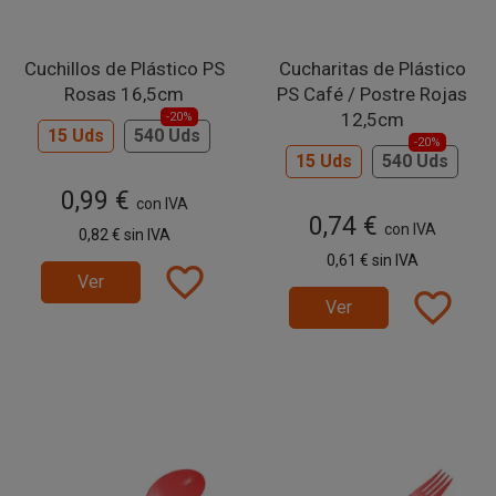
Cuchillos de Plástico PS
Cucharitas de Plástico
Rosas 16,5cm
PS Café / Postre Rojas
12,5cm
-20%
15 Uds
540 Uds
-20%
15 Uds
540 Uds
0,99 €
con IVA
0,74 €
con IVA
0,82 €
sin IVA
0,61 €
sin IVA
favorite_border
Ver
favorite_border
Ver