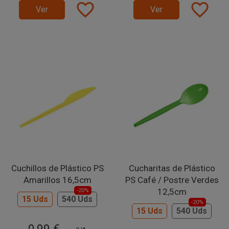
favorite_border
favorite_border
Ver
Ver
Cuchillos de Plástico PS
Cucharitas de Plástico
Amarillos 16,5cm
PS Café / Postre Verdes
12,5cm
-20%
15 Uds
540 Uds
-20%
15 Uds
540 Uds