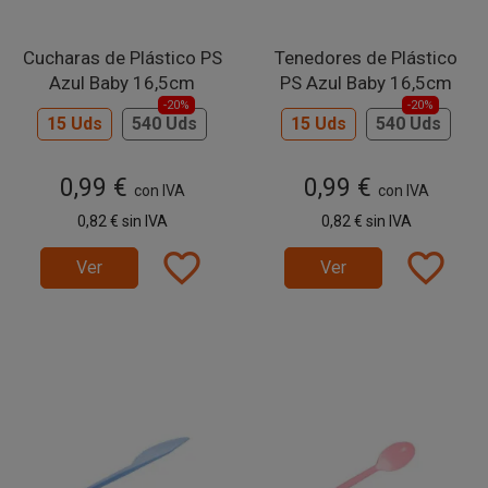
Cucharas de Plástico PS
Tenedores de Plástico
Azul Baby 16,5cm
PS Azul Baby 16,5cm
-20%
-20%
15 Uds
540 Uds
15 Uds
540 Uds
0,99 €
0,99 €
con IVA
con IVA
0,82 €
sin IVA
0,82 €
sin IVA
favorite_border
favorite_border
Ver
Ver