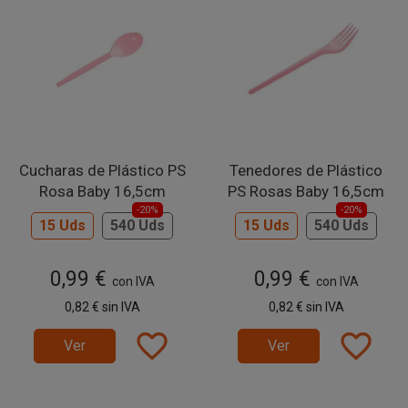
Cucharas de Plástico PS
Tenedores de Plástico
Rosa Baby 16,5cm
PS Rosas Baby 16,5cm
-20%
-20%
15 Uds
540 Uds
15 Uds
540 Uds
0,99 €
0,99 €
con IVA
con IVA
0,82 €
sin IVA
0,82 €
sin IVA
favorite_border
favorite_border
Ver
Ver