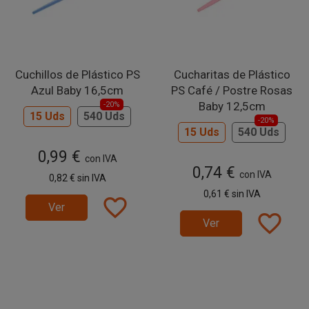
Cuchillos de Plástico PS
Cucharitas de Plástico
Azul Baby 16,5cm
PS Café / Postre Rosas
Baby 12,5cm
-20%
15 Uds
540 Uds
-20%
15 Uds
540 Uds
0,99 €
con IVA
0,74 €
con IVA
0,82 €
sin IVA
0,61 €
sin IVA
favorite_border
Ver
favorite_border
Ver