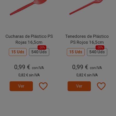
Cucharas de Plástico PS
Tenedores de Plástico
Rojas 16,5cm
PS Rojos 16,5cm
-20%
-20%
15 Uds
540 Uds
15 Uds
540 Uds
0,99 €
0,99 €
con IVA
con IVA
0,82 €
sin IVA
0,82 €
sin IVA
favorite_border
favorite_border
Ver
Ver