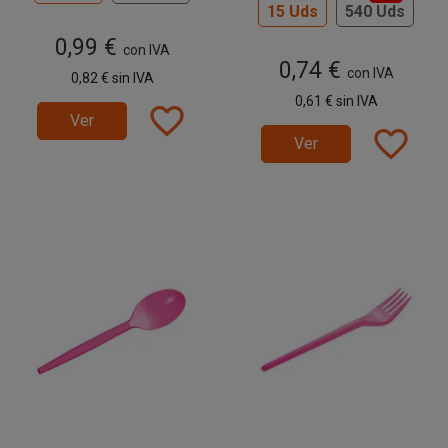
15 Uds
540 Uds
0,99 €
con IVA
0,74 €
con IVA
0,82 €
sin IVA
0,61 €
sin IVA
favorite_border
Ver
favorite_border
Ver