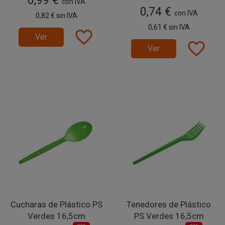
0,99 €
con IVA
0,74 €
con IVA
0,82 €
sin IVA
0,61 €
sin IVA
favorite_border
Ver
favorite_border
Ver
Cucharas de Plástico PS
Tenedores de Plástico
Verdes 16,5cm
PS Verdes 16,5cm