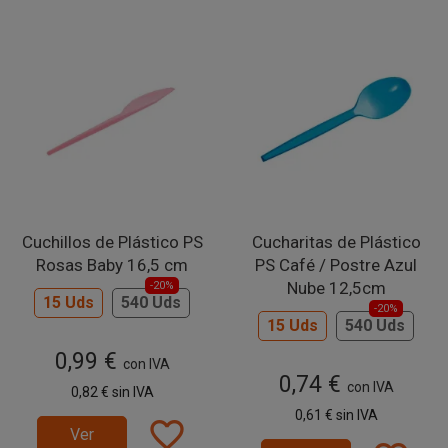
Cuchillos de Plástico PS
Cucharitas de Plástico
Rosas Baby 16,5 cm
PS Café / Postre Azul
Nube 12,5cm
-20%
15 Uds
540 Uds
-20%
15 Uds
540 Uds
0,99 €
con IVA
0,74 €
con IVA
0,82 €
sin IVA
0,61 €
sin IVA
favorite_border
Ver