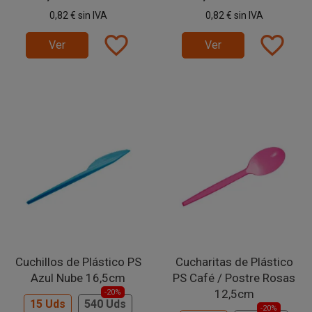
0,82 €
sin IVA
0,82 €
sin IVA
favorite_border
favorite_border
Ver
Ver
Cuchillos de Plástico PS
Cucharitas de Plástico
Azul Nube 16,5cm
PS Café / Postre Rosas
12,5cm
-20%
15 Uds
540 Uds
-20%