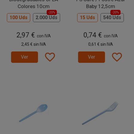
Colores 10cm
Baby 12,5cm
-20%
-20%
100 Uds
2.000 Uds
15 Uds
540 Uds
2,97 €
0,74 €
con IVA
con IVA
2,45 €
sin IVA
0,61 €
sin IVA
favorite_border
favorite_border
Ver
Ver