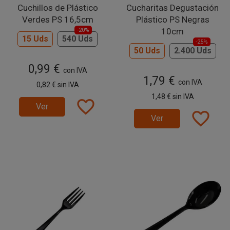
Cuchillos de Plástico
Cucharitas Degustación
Verdes PS 16,5cm
Plástico PS Negras
10cm
-20%
15 Uds
540 Uds
-25%
50 Uds
2.400 Uds
0,99 €
con IVA
1,79 €
con IVA
0,82 €
sin IVA
1,48 €
sin IVA
favorite_border
Ver
favorite_border
Ver