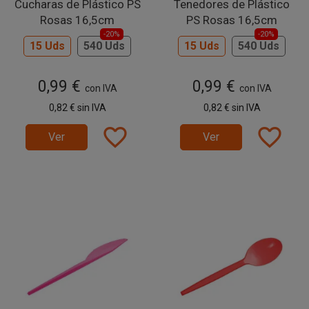
Cucharas de Plástico PS
Tenedores de Plástico
Rosas 16,5cm
PS Rosas 16,5cm
-20%
-20%
15 Uds
540 Uds
15 Uds
540 Uds
0,99 €
0,99 €
con IVA
con IVA
0,82 €
sin IVA
0,82 €
sin IVA
favorite_border
favorite_border
Ver
Ver