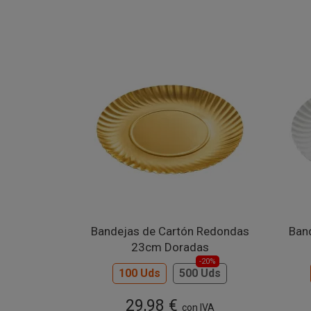
Bandejas de Cartón Redondas
Ban
23cm Doradas
-20%
100 Uds
500 Uds
29,98 €
con IVA