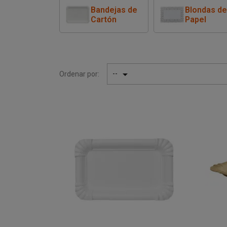
Bandejas de
Blondas d
Cartón
Papel

--
Ordenar por: