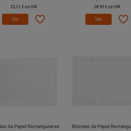
22,21 €
sin IVA
28,90 €
sin IVA
favorite_border
favorite_border
Ver
Ver
das de Papel Rectangulares
Blondas de Papel Rectangu