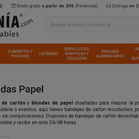
2
Envío gratis
a partir de 30€
(Península)
Entrega
en 
SERVILLETAS,
B
CUBIERTOS Y
ENVASES
CATERING
MANTELES Y
PINCHOS
ALIMENTARIOS
CELULOSA
ALI
ndas Papel
 de cartón
y
blondas de papel
diseñadas para mejorar la p
stelería o eventos, aquí tienes bandejas de cartón resistentes, p
io sin complicaciones. Dispones de bandejas de cartón desecha
online y recibir en solo 24/48 horas.