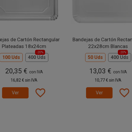
ejas de Cartón Rectangular
Bandejas de Cartón Rectan
Plateadas 18x24cm
22x28cm Blancas
-20%
-20%
100 Uds
400 Uds
50 Uds
400 Uds
20,35 €
13,03 €
con IVA
con IVA
16,82 €
sin IVA
10,77 €
sin IVA
favorite_border
favorite_border
Ver
Ver