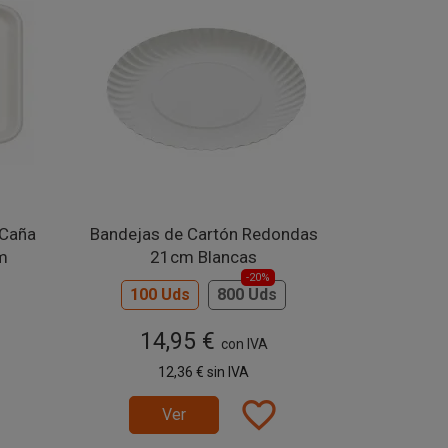
 Caña
Bandejas de Cartón Redondas
m
21cm Blancas
-20%
100 Uds
800 Uds
14,95 €
con IVA
12,36 €
sin IVA
favorite_border
Ver