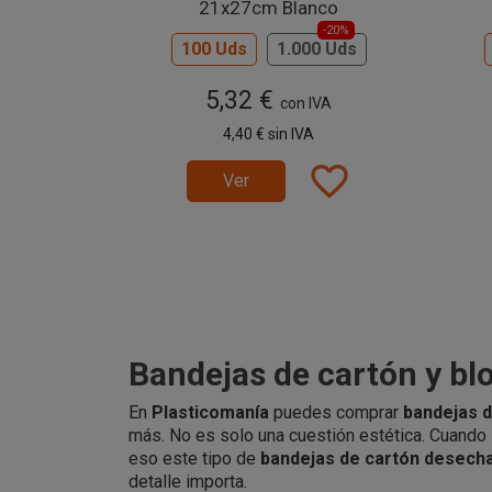
21x27cm Blanco
-20%
100 Uds
1.000 Uds
5,32 €
con IVA
4,40 €
sin IVA
favorite_border
Ver
Bandejas de cartón y bl
En
Plasticomanía
puedes comprar
bandejas d
más. No es solo una cuestión estética. Cuando 
eso este tipo de
bandejas de cartón desech
detalle importa.