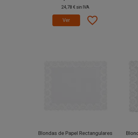
24,78 €
sin IVA
favorite_border
Ver
Blondas de Papel Rectangulares
Blon