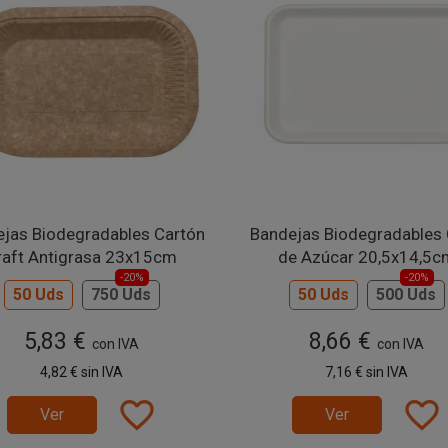
jas Biodegradables Cartón
Bandejas Biodegradables
raft Antigrasa 23x15cm
de Azúcar 20,5x14,5c
-20%
-20%
50 Uds
750 Uds
50 Uds
500 Uds
5,83 €
8,66 €
con IVA
con IVA
4,82 €
sin IVA
7,16 €
sin IVA
favorite_border
favorite_border
Ver
Ver