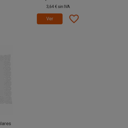
3,64 €
sin IVA
favorite_border
Ver
lares