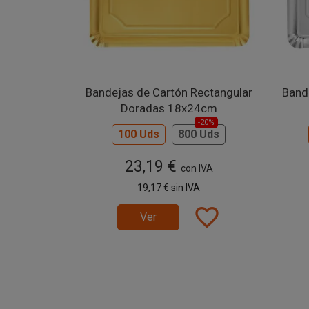
Bandejas de Cartón Rectangular
Band
Doradas 18x24cm
-20%
100 Uds
800 Uds
23,19 €
con IVA
19,17 €
sin IVA
favorite_border
Ver