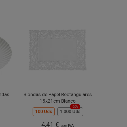
ndas
Blondas de Papel Rectangulares
15x21cm Blanco
-20%
100 Uds
1.000 Uds
4,41 €
con IVA