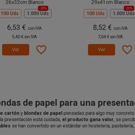
26x32cm Blanco
29x41cm Blanco
-20%
-20%
100 Uds
1.000 Uds
100 Uds
1.000 Uds
6,53 €
8,52 €
con IVA
con IVA
5,40 €
sin IVA
7,04 €
sin IVA
favorite_border
favorite_border
Ver
Ver
ondas de papel para una present
e cartón
y
blondas de papel
pensadas para algo muy concreto:
la presentación está cuidada,
el producto gana valor
, se perci
ables
se han convertido en un estándar en hostelería, pastelería,