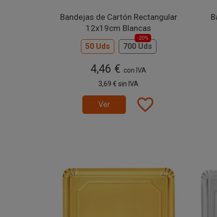
Bandejas de Cartón Rectangular
B
12x19cm Blancas
-20%
50 Uds
700 Uds
4,46 €
con IVA
3,69 €
sin IVA
favorite_border
Ver