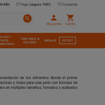
24/48h
Pago
seguro 100%
Contactar



Mi cuenta
Carrito
OLSAS Y
TAKE AWAY &
PAPEL
MENAJE
OUTLET
DELIVERY
MENTARIO
resentación de tus alimentos desde el primer
rácticas y listas para usar, junto con blondas de
bles en múltiples tamaños, formatos y acabados