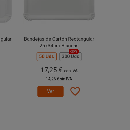
gular
Bandejas de Cartón Rectangular
25x34cm Blancas
-20%
50 Uds
300 Uds
17,25 €
con IVA
14,26 €
sin IVA
favorite_border
Ver