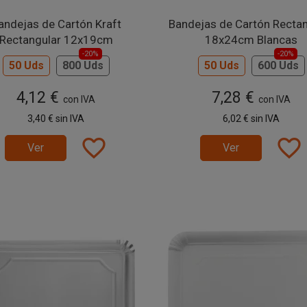
andejas de Cartón Kraft
Bandejas de Cartón Rectan
Rectangular 12x19cm
18x24cm Blancas
-20%
-20%
50 Uds
800 Uds
50 Uds
600 Uds
4,12 €
7,28 €
con IVA
con IVA
3,40 €
sin IVA
6,02 €
sin IVA
favorite_border
favorite_border
Ver
Ver