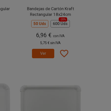
gular
Bandejas de Cartón Kraft
Rectangular 18x24cm
-20%
50 Uds
600 Uds
6,96 €
con IVA
5,75 €
sin IVA
favorite_border
Ver