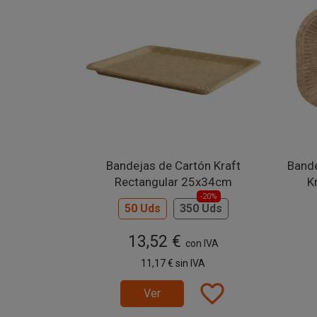
Bandejas de Cartón Kraft
Bande
Rectangular 25x34cm
K
-20%
50 Uds
350 Uds
13,52 €
con IVA
11,17 €
sin IVA
favorite_border
Ver