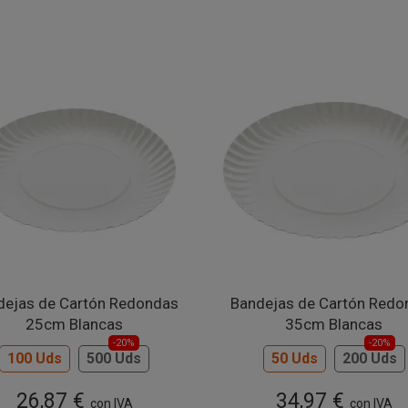
dejas de Cartón Redondas
Bandejas de Cartón Redo
25cm Blancas
35cm Blancas
-20%
-20%
100 Uds
500 Uds
50 Uds
200 Uds
26,87 €
34,97 €
con IVA
con IVA