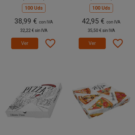
100 Uds
100 Uds
38,99 €
42,95 €
con IVA
con IVA
32,22 €
sin IVA
35,50 €
sin IVA
favorite_border
favorite_border
Ver
Ver