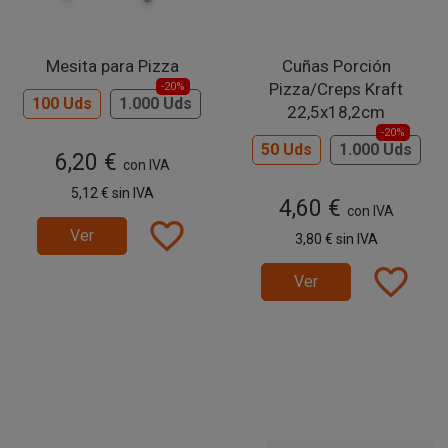
Mesita para Pizza
Cuñas Porción
Pizza/Creps Kraft
-20%
100 Uds
1.000 Uds
22,5x18,2cm
-20%
50 Uds
1.000 Uds
6,20 €
con IVA
5,12 €
sin IVA
4,60 €
con IVA
favorite_border
Ver
3,80 €
sin IVA
favorite_border
Ver