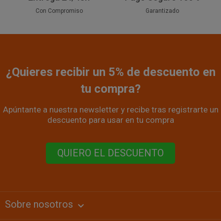
Con Compromiso
Garantizado
¿Quieres recibir un 5% de descuento en
tu compra?
Apúntante a nuestra newsletter y recibe tras registrarte un
descuento para usar en tu compra
QUIERO EL DESCUENTO
Sobre nosotros
keyboard_arrow_down