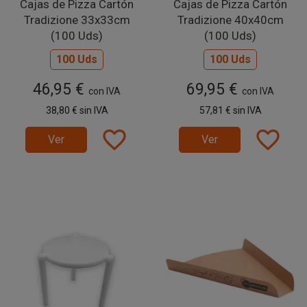
Cajas de Pizza Cartón
Cajas de Pizza Cartón
Tradizione 33x33cm
Tradizione 40x40cm
(100 Uds)
(100 Uds)
100 Uds
100 Uds
46,95 €
69,95 €
con IVA
con IVA
38,80 €
sin IVA
57,81 €
sin IVA
favorite_border
favorite_border
Ver
Ver