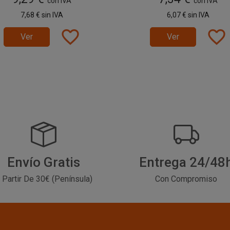
con IVA
con IVA
7,68 €
sin IVA
6,07 €
sin IVA
favorite_border
favorite_border
Ver
Ver
Envío Gratis
Entrega 24/48
 Partir De 30€ (Península)
Con Compromiso