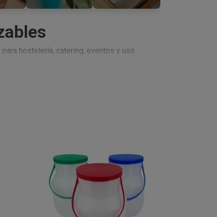
zables
 para hostelería, catering, eventos y uso
lástico, platos biodegradables, cubiertos
rías y negocios de delivery. Ya sea que
raciones, aquí encontrarás las mejores opciones
tas, eventos o ferias
, en
Plasticomania
 alta calidad
, diseñados para hacer tu trabajo
ntos exclusivos
para abastecer tu negocio
. Somos tu socio ideal para el sector HORECA.
ntamos con
envases PET
perfectos para
 mejor el calor de los alimentos.