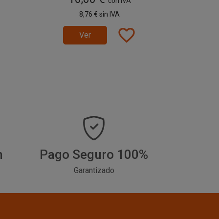
con IVA
8,76 €
sin IVA
favorite_border
Ver
h
Pago Seguro 100%
Garantizado