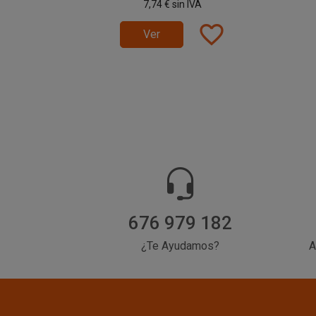
7,74 €
sin IVA
favorite_border
Ver
676 979 182
¿Te Ayudamos?
A