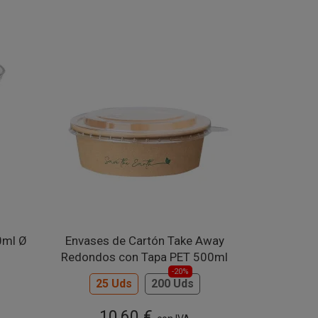
0ml Ø
Envases de Cartón Take Away
Redondos con Tapa PET 500ml
-20%
25 Uds
200 Uds
10,60 €