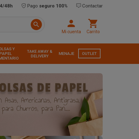
24/48h
Pago
seguro 100%
Contactar



Mi cuenta
Carrito
OLSAS Y
TAKE AWAY &
PAPEL
MENAJE
OUTLET
DELIVERY
MENTARIO