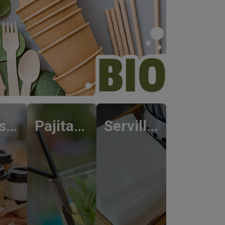
Vasos Para Café
Pajitas Y Cañas
Servilletas De Papel