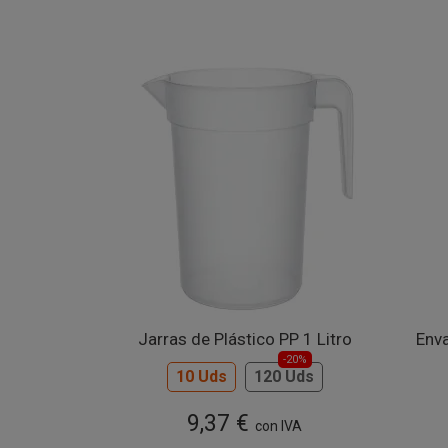
Jarras de Plástico PP 1 Litro
Env
-20%
10 Uds
120 Uds
9,37 €
con IVA