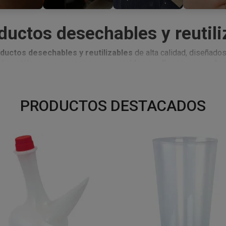
ductos desechables y reutili
ductos desechables y reutilizables
de alta calidad, diseñados
plio catálogo con
envases para comida para llevar, vasos de p
 ideales para bares, restaurantes, cafeterías, food trucks, panade
u negocio o productos prácticos para fiestas, reuniones o celeb
os competitivos
.
PRODUCTOS DESTACADOS
mpresa de catering
, o necesitas
menaje desechable
para
fies
de una
gran variedad de envases y productos desechables de
ientes. Y si
compras al por mayor
, aprovecha nuestros
descue
or precio y siempre con la garantía de un envío rápido y seguro
A LLEVAR
Y
DELIVERY
echables para comida
, ideales para
take away y delivery
. Co
a microondas y
envases de aluminio
, diseñados para conservar