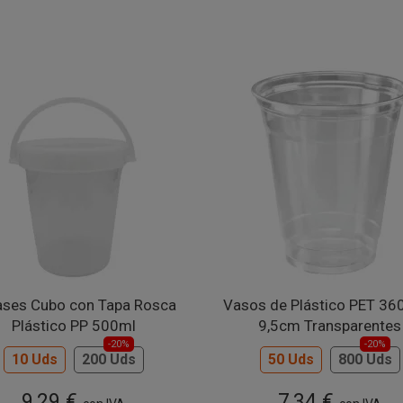
ases Cubo con Tapa Rosca
Vasos de Plástico PET 36
Plástico PP 500ml
9,5cm Transparentes
-20%
-20%
10 Uds
200 Uds
50 Uds
800 Uds
9,29 €
7,34 €