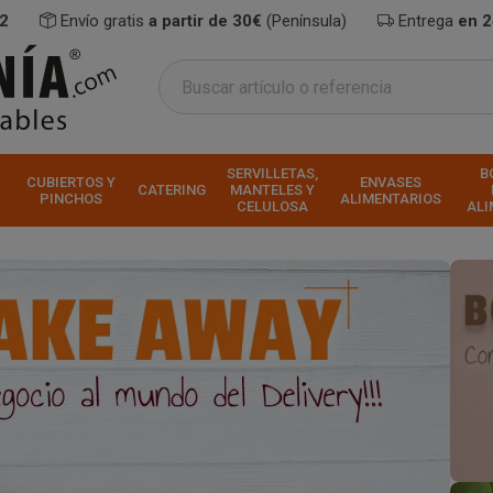
2
Envío gratis
a partir de 30€
(Península)
Entrega
en 
SERVILLETAS,
B
CUBIERTOS Y
ENVASES
CATERING
MANTELES Y
PINCHOS
ALIMENTARIOS
CELULOSA
ALI