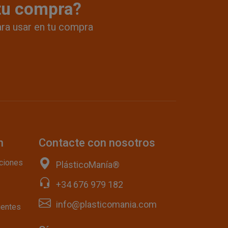
 tu compra?
ara usar en tu compra
n
Contacte con nosotros
ciones
PlásticoManía®
+34 676 979 182
info@plasticomania.com
uentes