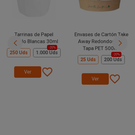
Tarrinas de Papel
Envases de Cartón Take
Plisado Blancas 30ml
Away Redondos con
Tapa PET 500ml
-20%
250 Uds
1.000 Uds
-20%
25 Uds
200 Uds
favorite_border
Ver
favorite_border
Ver