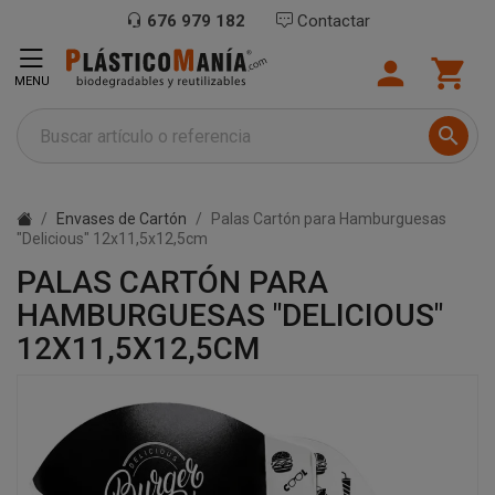
676 979 182
Contactar


MENU

Envases de Cartón
Palas Cartón para Hamburguesas
"Delicious" 12x11,5x12,5cm
PALAS CARTÓN PARA
HAMBURGUESAS "DELICIOUS"
12X11,5X12,5CM