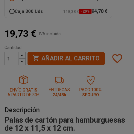
94,70 €
Caja 300 Uds
118,38 €
-20%
19,73 €
IVA incluido
Cantidad
favorite_border

AÑADIR AL CARRITO
ENTREGAS
PAGO 100%
ENVÍO
GRATIS
A PARTIR DE 30€
24/48h
SEGURO
Descripción
Palas de cartón para hamburguesas
de 12 x 11,5 x 12 cm.