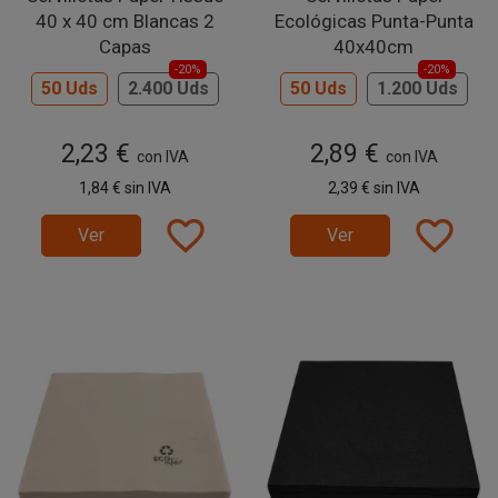
40 x 40 cm Blancas 2
Ecológicas Punta-Punta
Capas
40x40cm
-20%
-20%
50 Uds
2.400 Uds
50 Uds
1.200 Uds
2,23 €
2,89 €
con IVA
con IVA
1,84 €
sin IVA
2,39 €
sin IVA
favorite_border
favorite_border
Ver
Ver