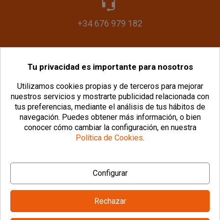
+34 676 979 182
Tu privacidad es importante para nosotros
info@plasticomania.com
Utilizamos cookies propias y de terceros para mejorar
nuestros servicios y mostrarte publicidad relacionada con
tus preferencias, mediante el análisis de tus hábitos de
navegación.
Puedes obtener más información, o bien
conocer cómo cambiar la configuración, en nuestra
Política de Cookies
.
© Copyright 2026 PlásticoManía® |
Aviso Legal
|
Configurar
Política de Privacidad
|
Política de Cookies
|
Configurar Cookies
|
Condiciones Generales
Rechazar