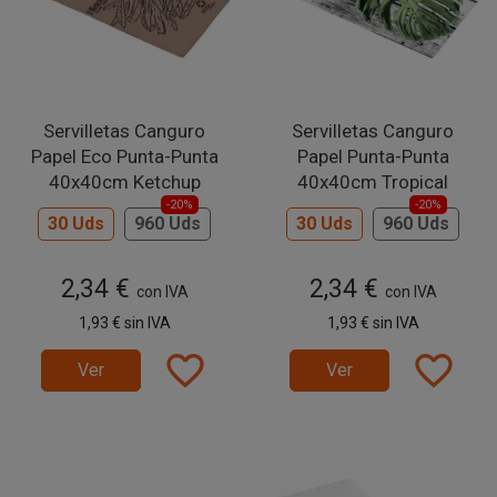
Servilletas Canguro
Servilletas Canguro
Papel Eco Punta-Punta
Papel Punta-Punta
40x40cm Ketchup
40x40cm Tropical
-20%
-20%
30 Uds
960 Uds
30 Uds
960 Uds
2,34 €
2,34 €
con IVA
con IVA
1,93 €
sin IVA
1,93 €
sin IVA
favorite_border
favorite_border
Ver
Ver