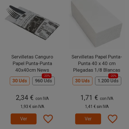
Servilletas Canguro
Servilletas Papel Punta-
Papel Punta-Punta
Punta 40 x 40 cm
40x40cm News
Plegadas 1/8 Blancas
-20%
-20%
30 Uds
960 Uds
30 Uds
1.200 Uds
2,34 €
1,71 €
con IVA
con IVA
1,93 €
sin IVA
1,41 €
sin IVA
favorite_border
favorite_border
Ver
Ver