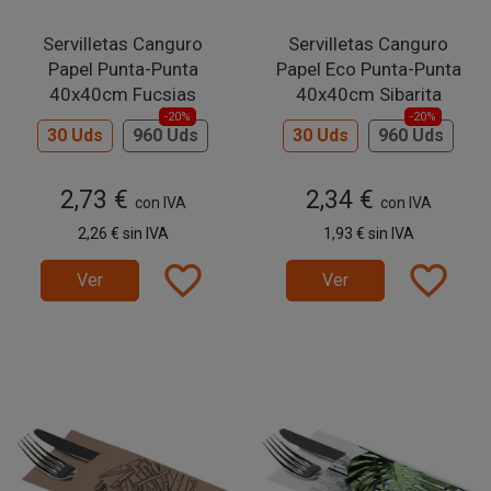
Servilletas Canguro
Servilletas Canguro
Papel Punta-Punta
Papel Eco Punta-Punta
40x40cm Fucsias
40x40cm Sibarita
-20%
-20%
30 Uds
960 Uds
30 Uds
960 Uds
2,73 €
2,34 €
con IVA
con IVA
2,26 €
sin IVA
1,93 €
sin IVA
favorite_border
favorite_border
Ver
Ver