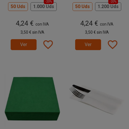
-20%
-20%
50 Uds
1.000 Uds
50 Uds
1.200 Uds
4,24 €
4,24 €
con IVA
con IVA
3,50 €
sin IVA
3,50 €
sin IVA
favorite_border
favorite_border
Ver
Ver