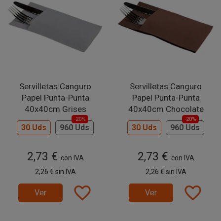
Servilletas Canguro
Servilletas Canguro
Papel Punta-Punta
Papel Punta-Punta
40x40cm Grises
40x40cm Chocolate
-20%
-20%
30 Uds
960 Uds
30 Uds
960 Uds
2,73 €
2,73 €
con IVA
con IVA
2,26 €
sin IVA
2,26 €
sin IVA
favorite_border
favorite_border
Ver
Ver