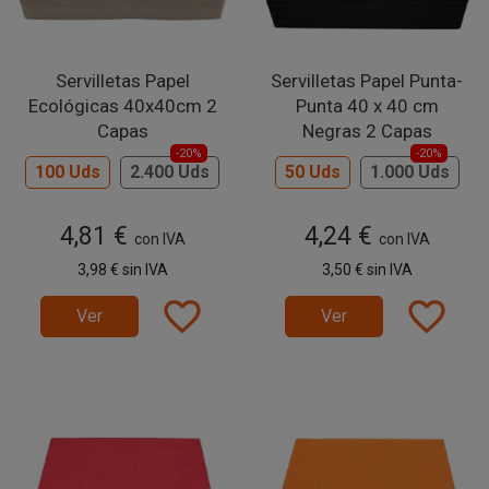
Servilletas Papel
Servilletas Papel Punta-
Ecológicas 40x40cm 2
Punta 40 x 40 cm
Capas
Negras 2 Capas
-20%
-20%
100 Uds
2.400 Uds
50 Uds
1.000 Uds
4,81 €
4,24 €
con IVA
con IVA
3,98 €
sin IVA
3,50 €
sin IVA
favorite_border
favorite_border
Ver
Ver