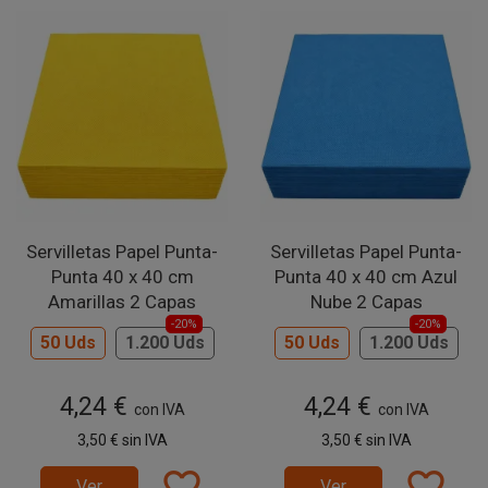
Servilletas Papel Punta-
Servilletas Papel Punta-
Punta 40 x 40 cm
Punta 40 x 40 cm Azul
Amarillas 2 Capas
Nube 2 Capas
-20%
-20%
50 Uds
1.200 Uds
50 Uds
1.200 Uds
4,24 €
4,24 €
con IVA
con IVA
3,50 €
sin IVA
3,50 €
sin IVA
favorite_border
favorite_border
Ver
Ver