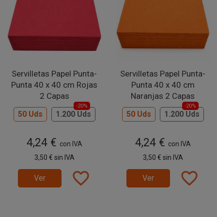
Servilletas Papel Punta-
Servilletas Papel Punta-
Punta 40 x 40 cm Rojas
Punta 40 x 40 cm
2 Capas
Naranjas 2 Capas
-20%
-20%
50 Uds
1.200 Uds
50 Uds
1.200 Uds
4,24 €
4,24 €
con IVA
con IVA
3,50 €
sin IVA
3,50 €
sin IVA
favorite_border
favorite_border
Ver
Ver