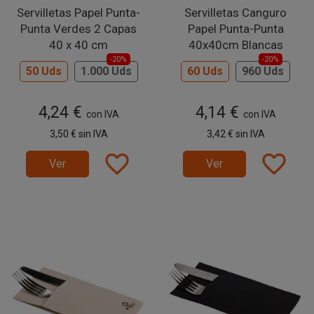
Servilletas Papel Punta-
Servilletas Canguro
Punta Verdes 2 Capas
Papel Punta-Punta
40 x 40 cm
40x40cm Blancas
-20%
-20%
50 Uds
1.000 Uds
60 Uds
960 Uds
4,24 €
4,14 €
con IVA
con IVA
3,50 €
sin IVA
3,42 €
sin IVA
favorite_border
favorite_border
Ver
Ver