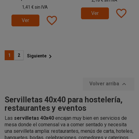
2,18 €
sin IVA
1,41 €
sin IVA
favorite_border
Ver
favorite_border
Ver

1
2
Siguiente

Volver arriba
Servilletas 40x40 para hostelería,
restaurantes y eventos
Las
servilletas 40x40
encajan muy bien en servicios de
mesa donde el comensal va a comer sentado y necesita
una servilleta amplia: restaurantes, menús de carta, hoteles,
banquetes, bodas, celebraciones, comedores y caterings.