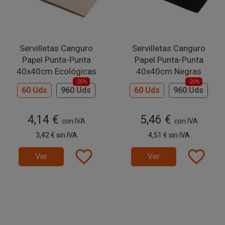
Servilletas Canguro
Servilletas Canguro
Papel Punta-Punta
Papel Punta-Punta
40x40cm Ecológicas
40x40cm Negras
-20%
-20%
60 Uds
960 Uds
60 Uds
960 Uds
4,14 €
5,46 €
con IVA
con IVA
3,42 €
sin IVA
4,51 €
sin IVA
favorite_border
favorite_border
Ver
Ver