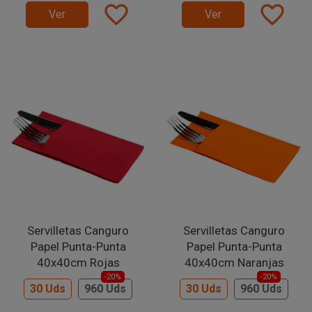
favorite_border
favorite_border
Ver
Ver
Servilletas Canguro
Servilletas Canguro
Papel Punta-Punta
Papel Punta-Punta
40x40cm Rojas
40x40cm Naranjas
-20%
-20%
30 Uds
960 Uds
30 Uds
960 Uds