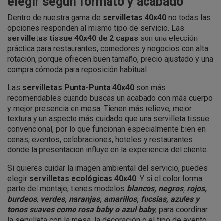
elegir según formato y acabado
Dentro de nuestra gama de
servilletas 40x40
no todas las
opciones responden al mismo tipo de servicio. Las
servilletas tissue 40x40 de 2 capas
son una elección
práctica para restaurantes, comedores y negocios con alta
rotación, porque ofrecen buen tamaño, precio ajustado y una
compra cómoda para reposición habitual.
Las
servilletas Punta-Punta 40x40
son más
recomendables cuando buscas un acabado con más cuerpo
y mejor presencia en mesa. Tienen más relieve, mejor
textura y un aspecto más cuidado que una servilleta tissue
convencional, por lo que funcionan especialmente bien en
cenas, eventos, celebraciones, hoteles y restaurantes
donde la presentación influye en la experiencia del cliente.
Si quieres cuidar la imagen ambiental del servicio, puedes
elegir
servilletas ecológicas 40x40
. Y si el color forma
parte del montaje, tienes modelos
blancos, negros, rojos,
burdeos, verdes, naranjas, amarillos, fucsias, azules y
tonos suaves como rosa baby o azul baby
, para coordinar
la servilleta con la mesa, la decoración o el tipo de evento.