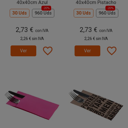
40x40cm Azul
40x40cm Pistacho
-20%
-20%
30 Uds
960 Uds
30 Uds
960 Uds
2,73 €
2,73 €
con IVA
con IVA
2,26 €
sin IVA
2,26 €
sin IVA
favorite_border
favorite_border
Ver
Ver