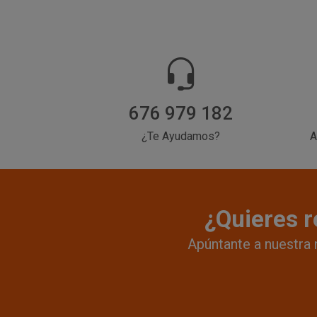
676 979 182
¿Te Ayudamos?
A
¿Quieres r
Apúntante a nuestra 