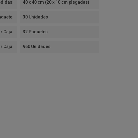
didas:
40 x 40 cm (20 x 10 cm plegadas)
aquete:
30 Unidades
r Caja:
32 Paquetes
r Caja:
960 Unidades