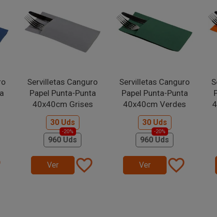
ro
Servilletas Canguro
Servilletas Canguro
S
a
Papel Punta-Punta
Papel Punta-Punta
40x40cm Grises
40x40cm Verdes
4
30 Uds
30 Uds
-20%
-20%
960 Uds
960 Uds
er
favorite_border
favorite_border
Ver
Ver