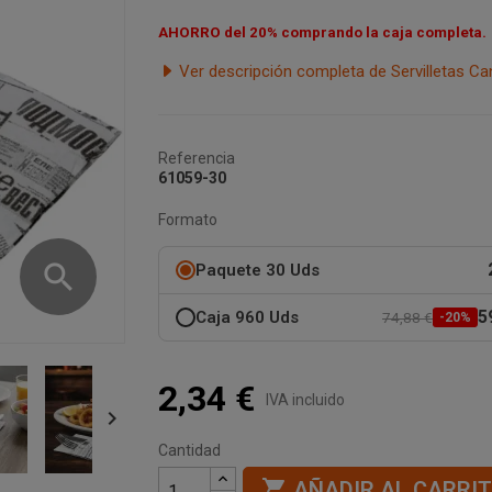
AHORRO del 20%
comprando la caja completa.
Ver descripción completa de Servilletas 
Referencia
61059-30
Formato
search
Paquete 30 Uds
5
Caja 960 Uds
74,88 €
-20%
2,34 €
IVA incluido

Cantidad

AÑADIR AL CARRI