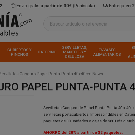
2
Envío gratis
a partir de 30€
(Península)
Entrega
en 
SERVILLETAS,
B
CUBIERTOS Y
ENVASES
CATERING
MANTELES Y
PINCHOS
ALIMENTARIOS
CELULOSA
ALI
Servilletas Canguro Papel Punta-Punta 40x40cm News
URO PAPEL PUNTA-PUNTA 
Servilletas Canguro de Papel Punta-Punta 40 x 40 
servilletas portacubiertos. Imprescindibles en Cater
paquetes de 30 unidades o cajas de 960 Uds distri
AHORRO del 20%
a partir de 32 paquetes.