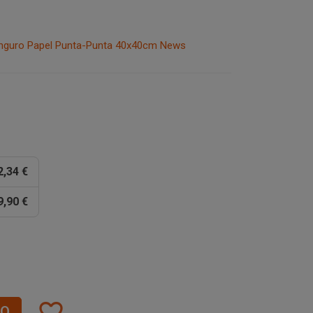
Canguro Papel Punta-Punta 40x40cm News
2,34 €
9,90 €
favorite_border
TO