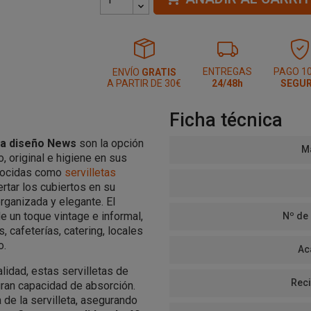
ENTREGAS
PAGO 1
ENVÍO
GRATIS
A PARTIR DE 30€
24/48h
SEGU
Ficha técnica
ta diseño News
son la opción
Ma
 original e higiene en sus
onocidas como
servilletas
ertar los cubiertos en su
organizada y elegante. El
de un toque vintage e informal,
Nº de
, cafeterías, catering, locales
o.
Ac
lidad, estas servilletas de
Reci
gran capacidad de absorción.
 de la servilleta, asegurando