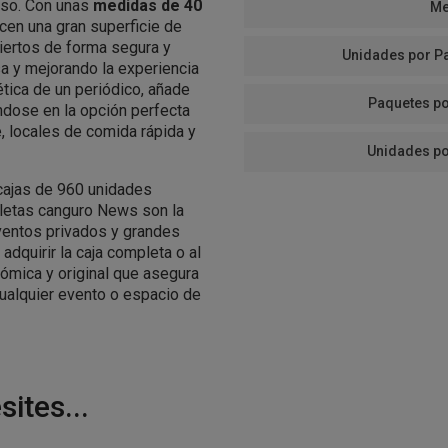
 uso. Con unas
medidas de 40
Me
ecen una gran superficie de
iertos de forma segura y
Unidades por P
sa y mejorando la experiencia
ética de un periódico, añade
Paquetes po
éndose en la opción perfecta
, locales de comida rápida y
Unidades po
cajas de 960 unidades
lletas canguro News son la
eventos privados y grandes
 adquirir la caja completa o al
ómica y original que asegura
 cualquier evento o espacio de
ites...