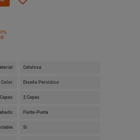
00%
RO
terial:
Celulosa
Color:
Diseño Periódico
 Capas:
2 Capas
abado:
Punta-Punta
clable:
Si