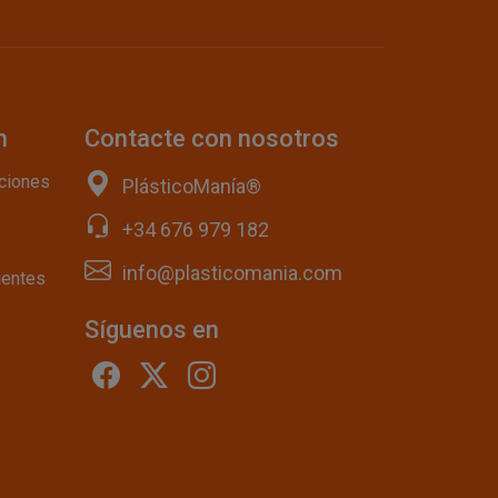
n
Contacte con nosotros
ciones
PlásticoManía®
+34 676 979 182
info@plasticomania.com
uentes
Síguenos en