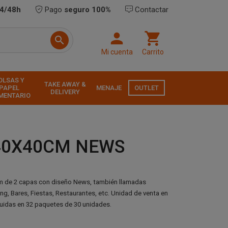
24/48h
Pago
seguro 100%
Contactar



Mi cuenta
Carrito
OLSAS Y
TAKE AWAY &
PAPEL
MENAJE
OUTLET
DELIVERY
MENTARIO
40X40CM NEWS
cm de 2 capas con diseño News, también llamadas
ing, Bares, Fiestas, Restaurantes, etc.
Unidad de venta en
buidas en 32 paquetes de 30 unidades.