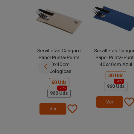
Servilletas Canguro
Servilletas Cangu
Papel Punta-Punta
Papel Punta-Punt
40x40cm
40x40cm Azul
Ecológicas
30 Uds
-20%
60 Uds
960 Uds
-20%
960 Uds
favorite_bord
Ver
favorite_border
Ver