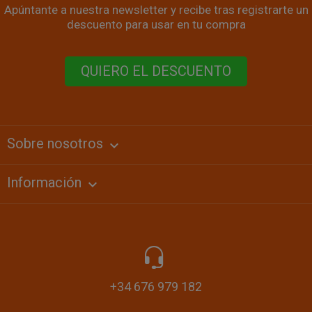
Apúntante a nuestra newsletter y recibe tras registrarte un
descuento para usar en tu compra
QUIERO EL DESCUENTO
Sobre nosotros
keyboard_arrow_down
Información

+34 676 979 182