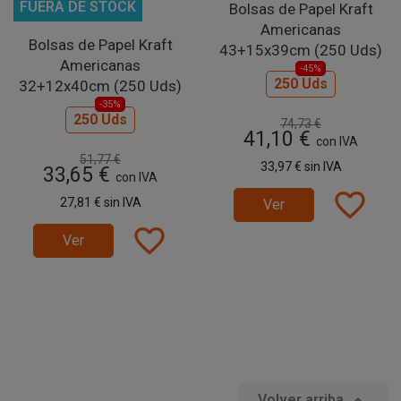
FUERA DE STOCK
Bolsas de Papel Kraft
Americanas
Bolsas de Papel Kraft
43+15x39cm (250 Uds)
Americanas
-45%
250 Uds
32+12x40cm (250 Uds)
-35%
250 Uds
74,73 €
41,10 €
con IVA
51,77 €
33,97 €
sin IVA
33,65 €
con IVA
favorite_border
27,81 €
sin IVA
Ver
favorite_border
Ver
Volver arriba