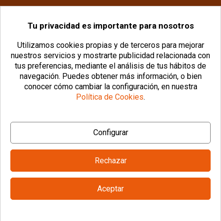
Tu privacidad es importante para nosotros
info@plasticomania.com
Utilizamos cookies propias y de terceros para mejorar
nuestros servicios y mostrarte publicidad relacionada con
tus preferencias, mediante el análisis de tus hábitos de
navegación.
Puedes obtener más información, o bien
conocer cómo cambiar la configuración, en nuestra
Política de Cookies
.
© Copyright 2026 PlásticoManía® |
Aviso Legal
|
Configurar
Política de Privacidad
|
Política de Cookies
|
Configurar Cookies
|
Condiciones Generales
Rechazar
Aceptar