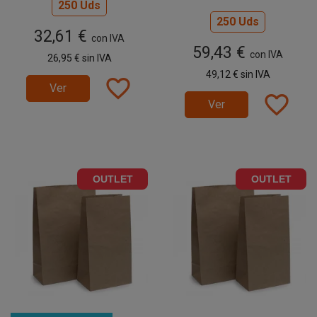
250 Uds
250 Uds
32,61 €
con IVA
59,43 €
con IVA
26,95 €
sin IVA
49,12 €
sin IVA
favorite_border
Ver
favorite_border
Ver
OUTLET
OUTLET