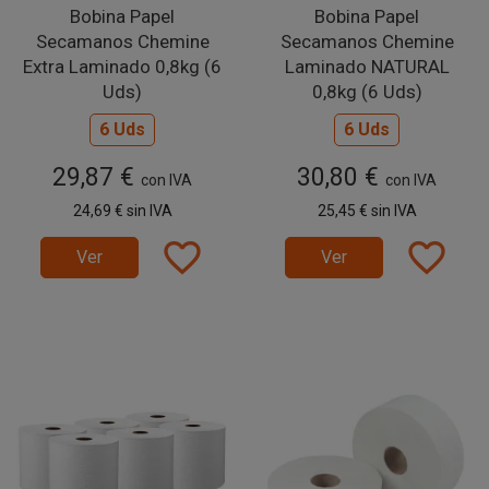
Bobina Papel
Bobina Papel
Secamanos Chemine
Secamanos Chemine
Extra Laminado 0,8kg (6
Laminado NATURAL
Uds)
0,8kg (6 Uds)
6 Uds
6 Uds
29,87 €
30,80 €
con IVA
con IVA
24,69 €
sin IVA
25,45 €
sin IVA
favorite_border
favorite_border
Ver
Ver