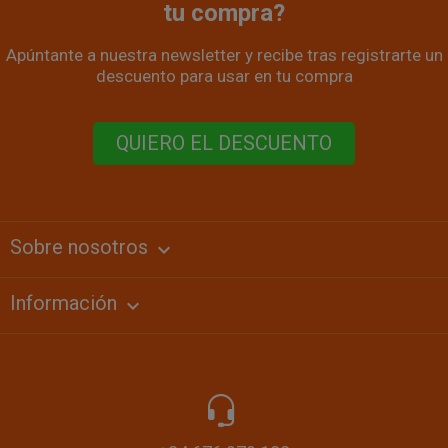
tu compra?
Apúntante a nuestra newsletter y recibe tras registrarte un
descuento para usar en tu compra
QUIERO EL DESCUENTO
Sobre nosotros
keyboard_arrow_down
Información
