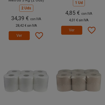
Metros 3 Kg (2 Uds)
1 Ud
2 Uds
4,85 €
con IVA
34,39 €
con IVA
4,01 €
sin IVA
28,42 €
sin IVA
favorite_border
Ver
favorite_border
Ver