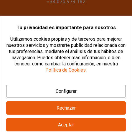
+34 676 979 182
Tu privacidad es importante para nosotros
info@plasticomania.com
Utilizamos cookies propias y de terceros para mejorar
nuestros servicios y mostrarte publicidad relacionada con
tus preferencias, mediante el análisis de tus hábitos de
navegación.
Puedes obtener más información, o bien
conocer cómo cambiar la configuración, en nuestra
Política de Cookies
.
© Copyright 2026 PlásticoManía® |
Aviso Legal
|
Configurar
Política de Privacidad
|
Política de Cookies
|
Configurar Cookies
|
Condiciones Generales
Rechazar
Aceptar