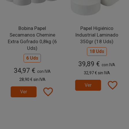
Bobina Papel
Papel Higiénico
Secamanos Chemine
Industrial Laminado
Extra Gofrado 0,8kg (6
350gr (18 Uds)
Uds)
18 Uds
6 Uds
39,89 €
con IVA
34,97 €
con IVA
32,97 €
sin IVA
28,90 €
sin IVA
favorite_border
Ver
favorite_border
Ver