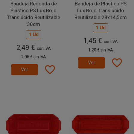
Bandeja Redonda de
Bandeja de Plástico PS
Plástico PS Lux Rojo
Lux Rojo Translúcido
Translúcido Reutilizable
Reutilizable 28x14,5cm
30cm
1 Ud
1 Ud
1,45 €
con IVA
2,49 €
con IVA
1,20 €
sin IVA
2,06 €
sin IVA
favorite_border
Ver
favorite_border
Ver