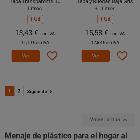
Tapa Transparente 30
Tapa y Ruedas Baja Gris
Litros
31 Litros
1 Ud
1 Ud
13,43 €
15,58 €
con IVA
con IVA
11,10 €
sin IVA
12,88 €
sin IVA
favorite_border
favorite_border
Ver
Ver

1
2
Siguiente

Volver arriba
Menaje de plástico para el hogar al