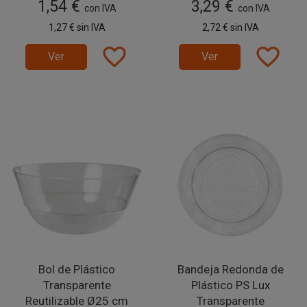
1,54 €
3,29 €
con IVA
con IVA
1,27 €
sin IVA
2,72 €
sin IVA
favorite_border
favorite_border
Ver
Ver
Bol de Plástico
Bandeja Redonda de
Transparente
Plástico PS Lux
Reutilizable Ø25 cm
Transparente