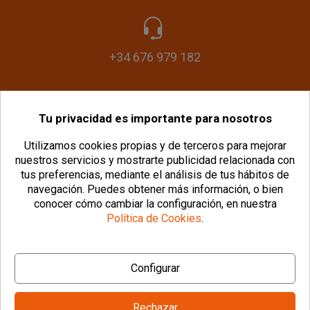
+34 676 979 182
Tu privacidad es importante para nosotros
info@plasticomania.com
Utilizamos cookies propias y de terceros para mejorar
nuestros servicios y mostrarte publicidad relacionada con
tus preferencias, mediante el análisis de tus hábitos de
navegación.
Puedes obtener más información, o bien
conocer cómo cambiar la configuración, en nuestra
Política de Cookies
.
© Copyright 2026 PlásticoManía® |
Aviso Legal
|
Configurar
Política de Privacidad
|
Política de Cookies
|
Configurar Cookies
|
Condiciones Generales
Rechazar