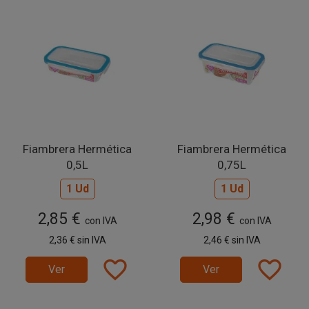
Fiambrera Hermética
Fiambrera Hermética
0,5L
0,75L
1 Ud
1 Ud
2,85 €
2,98 €
con IVA
con IVA
2,36 €
sin IVA
2,46 €
sin IVA
favorite_border
favorite_border
Ver
Ver