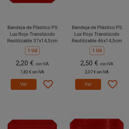
Bandeja de Plástico PS
Bandeja de Plástico PS
Lux Rojo Translúcido
Lux Rojo Translúcido
Reutilizable 37x14,5cm
Reutilizable 46x14,5cm
1 Ud
1 Ud
2,20 €
2,50 €
con IVA
con IVA
1,82 €
sin IVA
2,07 €
sin IVA
favorite_border
favorite_border
Ver
Ver