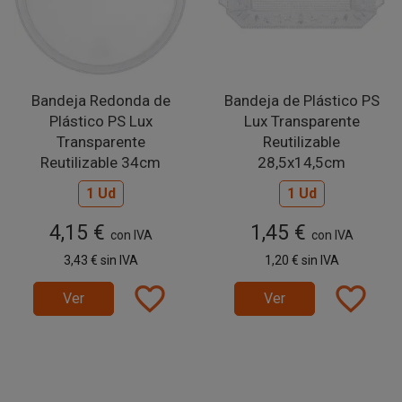
Bandeja Redonda de
Bandeja de Plástico PS
Plástico PS Lux
Lux Transparente
Transparente
Reutilizable
Reutilizable 34cm
28,5x14,5cm
1 Ud
1 Ud
4,15 €
1,45 €
con IVA
con IVA
3,43 €
sin IVA
1,20 €
sin IVA
favorite_border
favorite_border
Ver
Ver