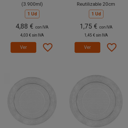
(3.900ml)
Reutilizable 20cm
1 Ud
1 Ud
4,88 €
1,75 €
con IVA
con IVA
4,03 €
sin IVA
1,45 €
sin IVA
favorite_border
favorite_border
Ver
Ver