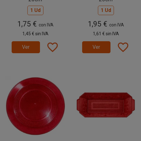
1 Ud
1 Ud
1,75 €
1,95 €
con IVA
con IVA
1,45 €
sin IVA
1,61 €
sin IVA
favorite_border
favorite_border
Ver
Ver