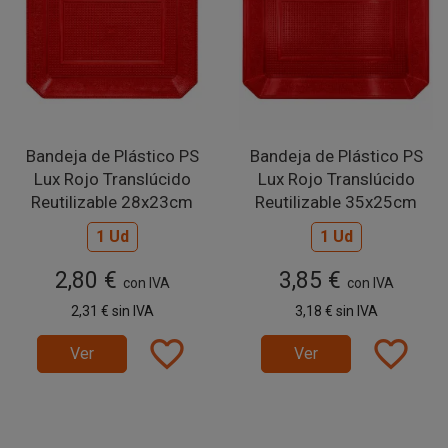
Bandeja de Plástico PS
Bandeja de Plástico PS
Lux Rojo Translúcido
Lux Rojo Translúcido
Reutilizable 28x23cm
Reutilizable 35x25cm
1 Ud
1 Ud
2,80 €
3,85 €
con IVA
con IVA
2,31 €
sin IVA
3,18 €
sin IVA
favorite_border
favorite_border
Ver
Ver