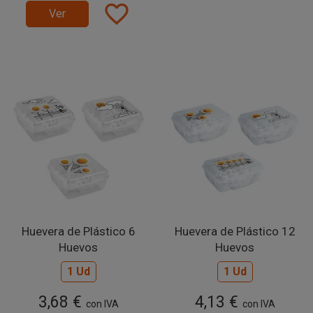
favorite_border
Ver
Huevera de Plástico 6
Huevera de Plástico 12
Huevos
Huevos
1 Ud
1 Ud
3,68 €
4,13 €
con IVA
con IVA