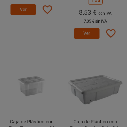
1 Ud
favorite_border
Ver
8,53 €
con IVA
7,05 €
sin IVA
favorite_border
Ver
Caja de Plástico con
Caja de Plástico con