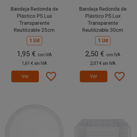
Bandeja Redonda de
Bandeja Redonda de
Plástico PS Lux
Plástico PS Lux
Transparente
Transparente
Reutilizable 25cm
Reutilizable 30cm
1 Ud
1 Ud
1,95 €
2,50 €
con IVA
con IVA
1,61 €
sin IVA
2,07 €
sin IVA
favorite_border
favorite_border
Ver
Ver