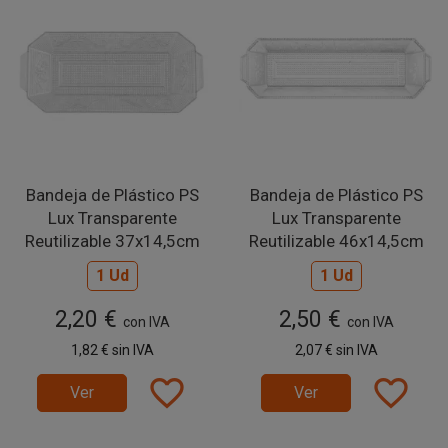
Bandeja de Plástico PS
Bandeja de Plástico PS
Lux Transparente
Lux Transparente
Reutilizable 37x14,5cm
Reutilizable 46x14,5cm
1 Ud
1 Ud
2,20 €
2,50 €
con IVA
con IVA
1,82 €
sin IVA
2,07 €
sin IVA
favorite_border
favorite_border
Ver
Ver