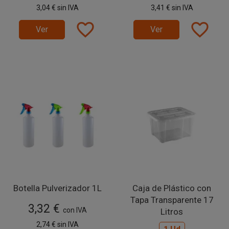
3,04 €
sin IVA
3,41 €
sin IVA
favorite_border
favorite_border
Ver
Ver
Botella Pulverizador 1L
Caja de Plástico con
Tapa Transparente 17
3,32 €
con IVA
Litros
2,74 €
sin IVA