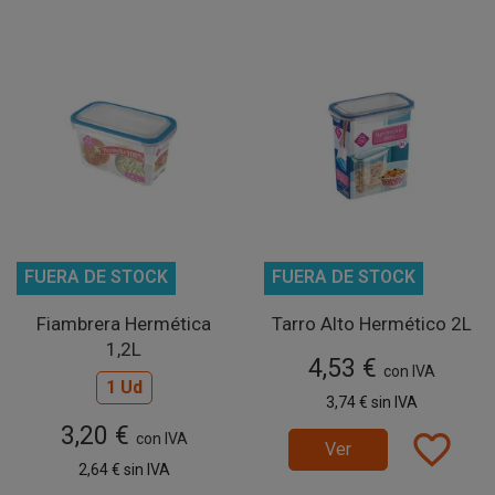
FUERA DE STOCK
FUERA DE STOCK
Fiambrera Hermética
Tarro Alto Hermético 2L
1,2L
4,53 €
con IVA
1 Ud
3,74 €
sin IVA
3,20 €
favorite_border
con IVA
Ver
2,64 €
sin IVA