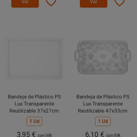
favorite_border
favorite_border
Ver
Ver
Bandeja de Plástico PS
Bandeja de Plástico PS
Lux Transparente
Lux Transparente
Reutilizable 37x27cm
Reutilizable 47x33cm
1 Ud
1 Ud
3,95 €
6,10 €
con IVA
con IVA