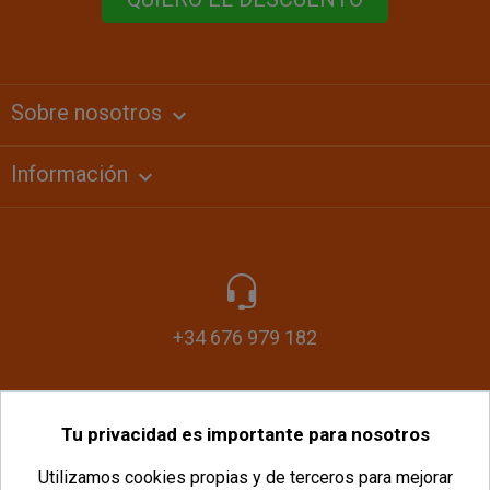
Sobre nosotros
keyboard_arrow_down
Información

+34 676 979 182
Tu privacidad es importante para nosotros
info@plasticomania.com
Utilizamos cookies propias y de terceros para mejorar