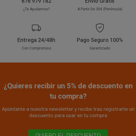
676 979 182
Envío Gratis
¿Te Ayudamos?
A Partir De 30€ (Península)
Entrega 24/48h
Pago Seguro 100%
Con Compromiso
Garantizado
¿Quieres recibir un 5% de descuento en
tu compra?
Apúntante a nuestra newsletter y recibe tras registrarte un
descuento para usar en tu compra
QUIERO EL DESCUENTO