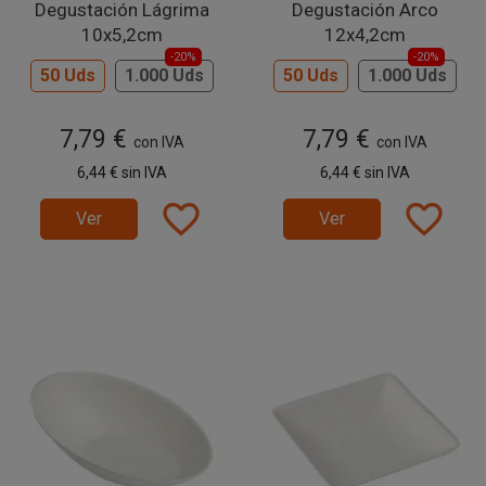
Degustación Lágrima
Degustación Arco
10x5,2cm
12x4,2cm
-20%
-20%
50 Uds
1.000 Uds
50 Uds
1.000 Uds
7,79 €
7,79 €
con IVA
con IVA
6,44 €
sin IVA
6,44 €
sin IVA
favorite_border
favorite_border
Ver
Ver