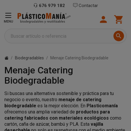
676 979 182
Contactar


MENU

Biodegradables
Menaje Catering Biodegradable
Menaje Catering
Biodegradable
Si buscas una alternativa sostenible y práctica para tu
negocio o evento, nuestro
menaje de catering
biodegradable
es la mejor elección. En
Plasticomanía
ofrecemos una amplia variedad de
productos para
catering fabricados con materiales ecológicos
como
cartón, caña de azúcar, bambú y PLA. Esta
vajilla
desechable
no solo es respetuosa con el medio ambiente,