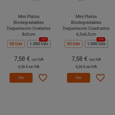
Mini Platos
Mini Platos
Biodegradables
Biodegradables
Degustación Ovalados
Degustación Cuadrados
8x5cm
6,5x6,5cm
-20%
-20%
50 Uds
1.000 Uds
50 Uds
1.000 Uds
7,58 €
7,58 €
con IVA
con IVA
6,26 €
sin IVA
6,26 €
sin IVA
favorite_border
favorite_border
Ver
Ver