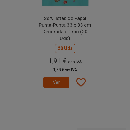
Servilletas de Papel
Punta-Punta 33 x 33 cm
Decoradas Circo (20
Uds)
20 Uds
1,91 €
con IVA
1,58 €
sin IVA
favorite_border
Ver