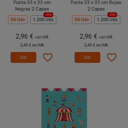
Punta 33 x 33 cm
Punta 33 x 33 cm Rojas
Negras 2 Capas
2 Capas
-20%
-20%
50 Uds
1.200 Uds
50 Uds
1.200 Uds
2,96 €
2,96 €
con IVA
con IVA
2,45 €
sin IVA
2,45 €
sin IVA
favorite_border
favorite_border
Ver
Ver