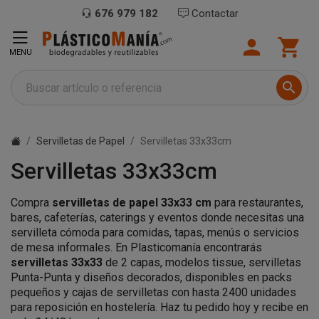
676 979 182
Contactar


MENU

Servilletas de Papel
Servilletas 33x33cm
Servilletas 33x33cm
Compra
servilletas de papel 33x33 cm
para restaurantes,
bares, cafeterías, caterings y eventos donde necesitas una
servilleta cómoda para comidas, tapas, menús o servicios
de mesa informales. En Plasticomanía encontrarás
servilletas 33x33
de 2 capas, modelos tissue, servilletas
Punta-Punta y diseños decorados, disponibles en packs
pequeños y cajas de servilletas con hasta 2400 unidades
para reposición en hostelería. Haz tu pedido hoy y recibe en