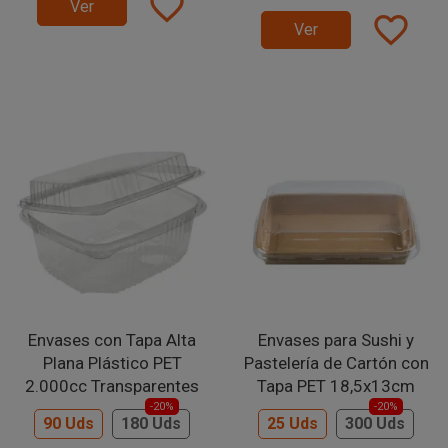
favorite_border
Ver
favorite_border
Ver
Envases con Tapa Alta
Envases para Sushi y
Plana Plástico PET
Pastelería de Cartón con
2.000cc Transparentes
Tapa PET 18,5x13cm
-20%
-20%
90 Uds
180 Uds
25 Uds
300 Uds