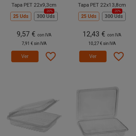
Tapa PET 22x9,3cm
Tapa PET 22x13,8cm
-20%
-20%
25 Uds
300 Uds
25 Uds
300 Uds
9,57 €
12,43 €
con IVA
con IVA
7,91 €
sin IVA
10,27 €
sin IVA
favorite_border
favorite_border
Ver
Ver