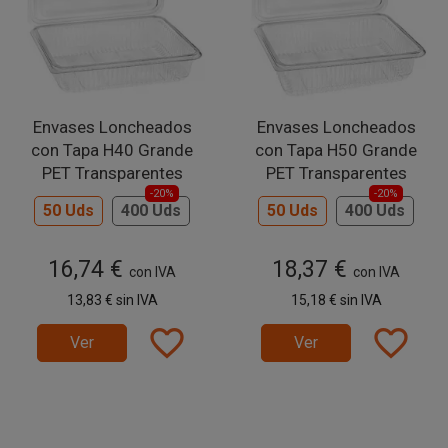
Envases Loncheados
Envases Loncheados
con Tapa H40 Grande
con Tapa H50 Grande
PET Transparentes
PET Transparentes
-20%
-20%
50 Uds
400 Uds
50 Uds
400 Uds
16,74 €
18,37 €
con IVA
con IVA
13,83 €
sin IVA
15,18 €
sin IVA
favorite_border
favorite_border
Ver
Ver