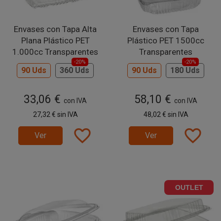
Envases con Tapa Alta
Envases con Tapa
Plana Plástico PET
Plástico PET 1500cc
1.000cc Transparentes
Transparentes
-20%
-20%
90 Uds
360 Uds
90 Uds
180 Uds
33,06 €
58,10 €
con IVA
con IVA
27,32 €
sin IVA
48,02 €
sin IVA
favorite_border
favorite_border
Ver
Ver
OUTLET