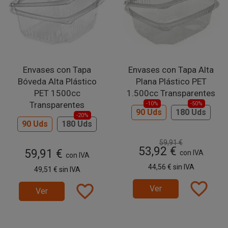
Envases con Tapa
Envases con Tapa Alta
Bóveda Alta Plástico
Plana Plástico PET
PET 1500cc
1.500cc Transparentes
Transparentes
-10%
-50%
90 Uds
180 Uds
-20%
90 Uds
180 Uds
59,91 €
53,92 €
59,91 €
con IVA
con IVA
44,56 €
sin IVA
49,51 €
sin IVA
favorite_border
favorite_border
Ver
Ver