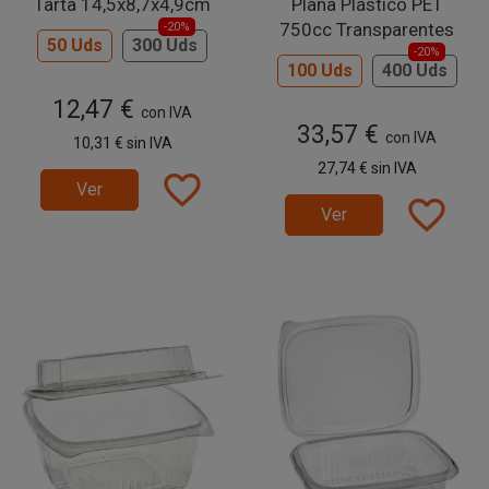
Tarta 14,5x8,7x4,9cm
Plana Plástico PET
750cc Transparentes
-20%
50 Uds
300 Uds
-20%
100 Uds
400 Uds
12,47 €
con IVA
33,57 €
con IVA
10,31 €
sin IVA
27,74 €
sin IVA
favorite_border
Ver
favorite_border
Ver