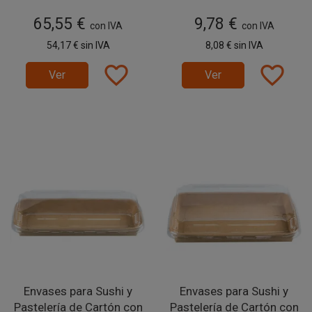
65,55 €
9,78 €
con IVA
con IVA
54,17 €
sin IVA
8,08 €
sin IVA
favorite_border
favorite_border
Ver
Ver
Envases para Sushi y
Envases para Sushi y
Pastelería de Cartón con
Pastelería de Cartón con