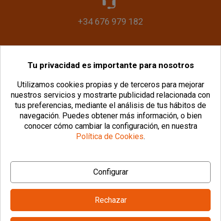
+34 676 979 182
Tu privacidad es importante para nosotros
info@plasticomania.com
Utilizamos cookies propias y de terceros para mejorar
nuestros servicios y mostrarte publicidad relacionada con
tus preferencias, mediante el análisis de tus hábitos de
navegación.
Puedes obtener más información, o bien
conocer cómo cambiar la configuración, en nuestra
Política de Cookies
.
© Copyright 2026 PlásticoManía® |
Aviso Legal
|
Configurar
Política de Privacidad
|
Política de Cookies
|
Configurar Cookies
|
Condiciones Generales
Rechazar