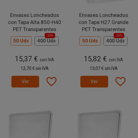
Envases Loncheados
Envases Loncheados
con Tapa Alta 850-H40
con Tapa H27 Grande
PET Transparentes
PET Transparentes
-20%
-20%
50 Uds
400 Uds
50 Uds
400 Uds
15,37 €
15,82 €
con IVA
con IVA
12,70 €
sin IVA
13,07 €
sin IVA
favorite_border
favorite_border
Ver
Ver