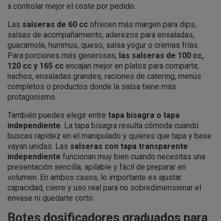
a controlar mejor el coste por pedido.
Las
salseras de 60 cc
ofrecen más margen para dips,
salsas de acompañamiento, aderezos para ensaladas,
guacamole, hummus, queso, salsa yogur o cremas frías.
Para porciones más generosas,
las salseras de 100 cc,
120 cc y 165 cc
encajan mejor en platos para compartir,
nachos, ensaladas grandes, raciones de catering, menús
completos o productos donde la salsa tiene más
protagonismo.
También puedes elegir entre
tapa bisagra o tapa
independiente
. La tapa bisagra resulta cómoda cuando
buscas rapidez en el manipulado y quieres que tapa y base
vayan unidas. Las
salseras con tapa transparente
independiente
funcionan muy bien cuando necesitas una
presentación sencilla, apilable y fácil de preparar en
volumen. En ambos casos, lo importante es ajustar
capacidad, cierre y uso real para no sobredimensionar el
envase ni quedarte corto.
Botes dosificadores graduados para