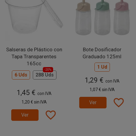
Salseras de Plástico con
Bote Dosificador
Tapa Transparentes
Graduado 125ml
165cc
1 Ud
-20%
6 Uds
288 Uds
1,29 €
con IVA
1,07 €
sin IVA
1,45 €
con IVA
favorite_border
1,20 €
sin IVA
Ver
favorite_border
Ver