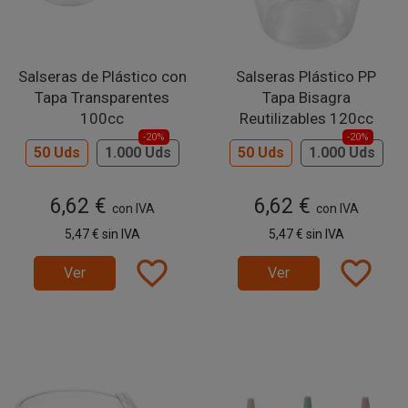
Salseras de Plástico con
Salseras Plástico PP
Tapa Transparentes
Tapa Bisagra
100cc
Reutilizables 120cc
-20%
-20%
50 Uds
1.000 Uds
50 Uds
1.000 Uds
6,62 €
6,62 €
con IVA
con IVA
5,47 €
sin IVA
5,47 €
sin IVA
favorite_border
favorite_border
Ver
Ver