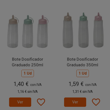
Bote Dosificador
Bote Dosificador
Graduado 250ml
Graduado 350ml
1 Ud
1 Ud
1,40 €
1,59 €
con IVA
con IVA
1,16 €
sin IVA
1,31 €
sin IVA
favorite_border
favorite_border
Ver
Ver