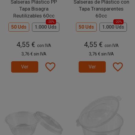
Salseras Plástico PP
Salseras de Plástico con
Tapa Bisagra
Tapa Transparentes
Reutilizables 60cc
60cc
-20%
-20%
50 Uds
1.000 Uds
50 Uds
1.000 Uds
4,55 €
4,55 €
con IVA
con IVA
3,76 €
sin IVA
3,76 €
sin IVA
favorite_border
favorite_border
Ver
Ver