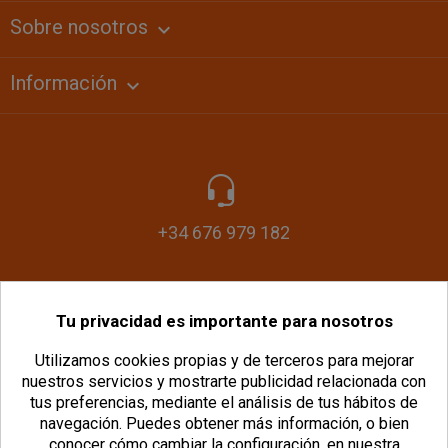
Sobre nosotros
keyboard_arrow_down
Información

+34 676 979 182
Tu privacidad es importante para nosotros
info@plasticomania.com
Utilizamos cookies propias y de terceros para mejorar
nuestros servicios y mostrarte publicidad relacionada con
tus preferencias, mediante el análisis de tus hábitos de
navegación.
Puedes obtener más información, o bien
conocer cómo cambiar la configuración, en nuestra