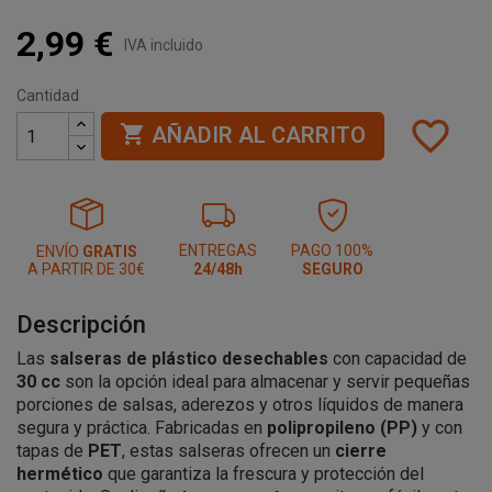
2,99 €
IVA incluido
Cantidad
favorite_border

AÑADIR AL CARRITO
ENTREGAS
PAGO 100%
ENVÍO
GRATIS
A PARTIR DE 30€
24/48h
SEGURO
Descripción
Las
salseras de plástico desechables
con capacidad de
30 cc
son la opción ideal para almacenar y servir pequeñas
porciones de salsas, aderezos y otros líquidos de manera
segura y práctica. Fabricadas en
polipropileno (PP)
y con
tapas de
PET
, estas salseras ofrecen un
cierre
hermético
que garantiza la frescura y protección del