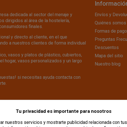
Informació
esa dedicada al sector del menaje y
Envíos y Devolu
s dirigidos al área de la hostelería,
Quiénes somos
consumidores finales.
Formas de pago
nal y directo al cliente, en el que
Preguntas Frec
do a nuestros clientes de forma individual
Descuentos
co, vasos y platos de plástico, cubiertos,
Mapa del sitio
del hogar, vasos personalizados y un largo
Nuestro blog
uestas! si necesitas ayuda contacta con
rte.
Tu privacidad es importante para nosotros
|
Aviso Legal
|
Política de Privacidad
|
Política de Cookies
|
Configurar
r nuestros servicios y mostrarte publicidad relacionada con tus