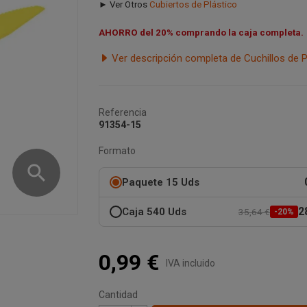
► Ver Otros
Cubiertos de Plástico
AHORRO del 20% comprando la caja completa.
Ver descripción completa de Cuchillos de P
Referencia
91354-15
Formato
search
Paquete 15 Uds
2
Caja 540 Uds
35,64 €
-20%
0,99 €
IVA incluido
Cantidad