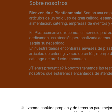
Sobre nosotros
Bienvenido a Plasticomania
! Somos una empr
artículos de un solo uso de gran calidad, estamo
alimentación, catering, empresas de eventos y 
En Plasticomania ofrecemos un servicio profesio
dedicamos una atención personalizada asesoran
según su necesidad.
En nuestra tienda encontraras envases de plásti
artículos de catering, vasos de cartón, menaje 
catalogo de productos monouso.
¿Tienes preguntas? Nosotros tenemos las resp
nosotros que estaremos encantados de atende
© Copyright 2026 PlásticoManía® 
Utilizamos cookies propias y de terceros para mejora