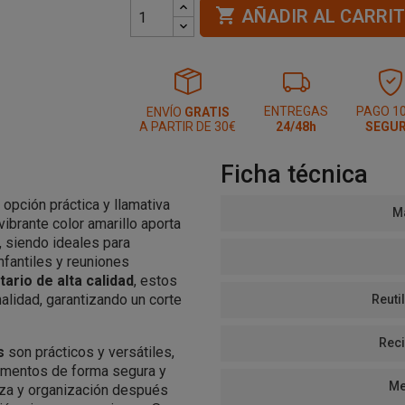

AÑADIR AL CARRI
ENTREGAS
PAGO 1
ENVÍO
GRATIS
A PARTIR DE 30€
24/48h
SEGU
Ficha técnica
opción práctica y llamativa
Ma
vibrante color amarillo aporta
, siendo ideales para
nfantiles y reuniones
tario de alta calidad
, estos
nalidad, garantizando un corte
Reutil
Reci
s
son prácticos y versátiles,
limentos de forma segura y
Me
ieza y organización después