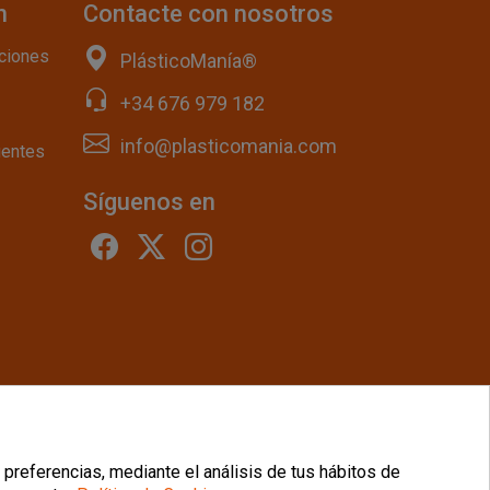
n
Contacte con nosotros
ciones
PlásticoManía®
+34 676 979 182
info@plasticomania.com
uentes
Síguenos en
 Cookies
|
Condiciones Generales
 preferencias, mediante el análisis de tus hábitos de