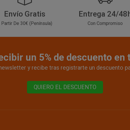
Envío Gratis
Entrega 24/48
 Partir De 30€ (Península)
Con Compromiso
ecibir un 5% de descuento en
newsletter y recibe tras registrarte un descuento p
QUIERO EL DESCUENTO