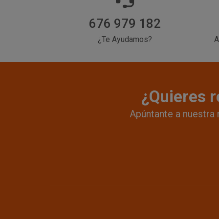
676 979 182
¿Te Ayudamos?
A
¿Quieres r
Apúntante a nuestra 