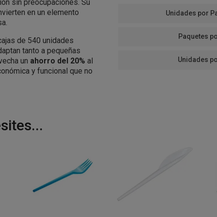
ción sin preocupaciones. Su
onvierten en un elemento
Unidades por P
sa.
Paquetes po
cajas de 540 unidades
adaptan tanto a pequeñas
Unidades po
ovecha un
ahorro del 20%
al
económica y funcional que no
ites...