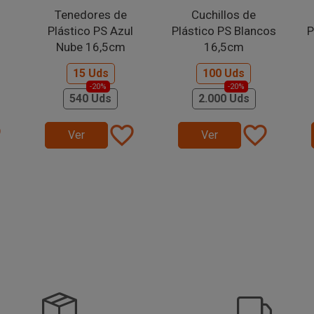
Tenedores de
Cuchillos de
Plástico PS Azul
Plástico PS Blancos
P
Nube 16,5cm
16,5cm
15 Uds
100 Uds
-20%
-20%
540 Uds
2.000 Uds
er
favorite_border
favorite_border
Ver
Ver