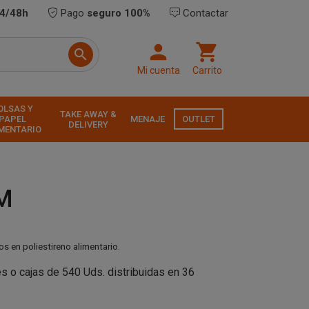
24/48h
Pago
seguro 100%
Contactar



Mi cuenta
Carrito
OLSAS Y
TAKE AWAY &
PAPEL
MENAJE
OUTLET
DELIVERY
MENTARIO
M
os en poliestireno alimentario.
 o cajas de 540 Uds. distribuidas en 36