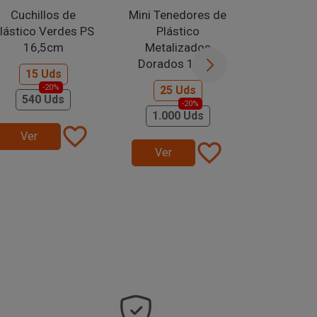
Cuchillos de
Mini Tenedores de
Cuchil
lástico Verdes PS
Plástico
Plástico 
16,5cm
Metalizados
Baby 1
Dorados 10cm
15 Uds
15 
-20%
-
25 Uds
540 Uds
540 
-20%
1.000 Uds
favorite_border
Ver
Ver
favorite_border
Ver