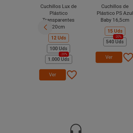
Cuchillos Lux de
Cuchillos de
Plástico
Plástico PS Azul
Transparentes
Baby 16,5cm
20cm
15 Uds
-20%
12 Uds
540 Uds
100 Uds
favorite_bord
-20%
Ver
1.000 Uds
favorite_border
Ver