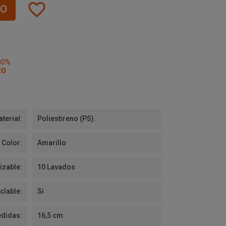
favorite_border
TO
00%
RO
terial:
Poliestireno (PS).
Color:
Amarillo
izable:
10 Lavados
clable:
Si
didas:
16,5 cm