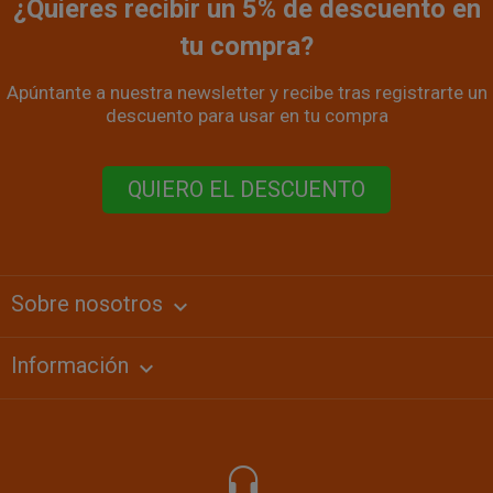
¿Quieres recibir un 5% de descuento en
tu compra?
Apúntante a nuestra newsletter y recibe tras registrarte un
descuento para usar en tu compra
QUIERO EL DESCUENTO
Sobre nosotros
keyboard_arrow_down
Información
