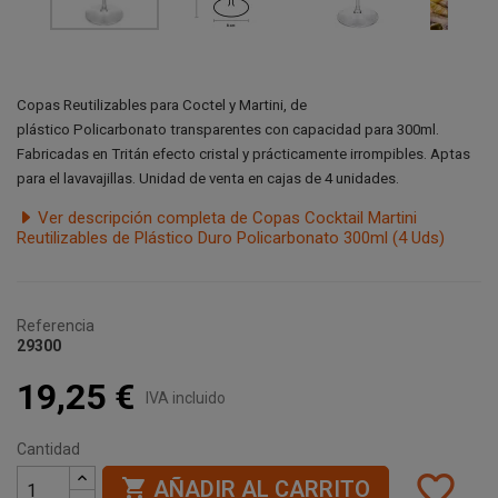
Copas Reutilizables para Coctel y Martini, de
plástico
Policarbonato
transparentes con capacidad para 300ml.
Fabricadas en Tritán efecto cristal y prácticamente irrompibles.
Aptas
para el lavavajillas.
Unidad de venta en cajas de 4 unidades.
Ver descripción completa de Copas Cocktail Martini
Reutilizables de Plástico Duro Policarbonato 300ml (4 Uds)
Referencia
29300
19,25 €
IVA incluido
Cantidad
favorite_border

AÑADIR AL CARRITO