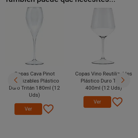
Copas Cava Pinot
Copas Vino Reutilizables
Reutilizables Plástico
Plástico Duro Tritán
Duro Tritán 180ml (12
400ml (12 Uds)
Uds)
favorite_border
Ver
favorite_border
Ver