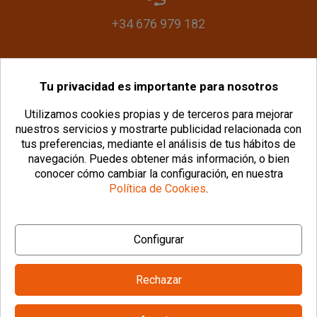
+34 676 979 182
Tu privacidad es importante para nosotros
info@plasticomania.com
Utilizamos cookies propias y de terceros para mejorar
nuestros servicios y mostrarte publicidad relacionada con
tus preferencias, mediante el análisis de tus hábitos de
navegación.
Puedes obtener más información, o bien
conocer cómo cambiar la configuración, en nuestra
Política de Cookies
.
© Copyright 2026 PlásticoManía® |
Aviso Legal
|
Configurar
Política de Privacidad
|
Política de Cookies
|
Configurar Cookies
|
Condiciones Generales
Rechazar