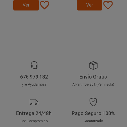
favorite_border
favorite_border
Ver
Ver
676 979 182
Envío Gratis
¿Te Ayudamos?
A Partir De 30€ (Península)
Entrega 24/48h
Pago Seguro 100%
Con Compromiso
Garantizado