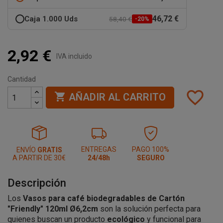
46,72 €
Caja 1.000 Uds
58,40 €
-20%
2,92 €
IVA incluido
Cantidad
favorite_border

AÑADIR AL CARRITO
ENTREGAS
PAGO 100%
ENVÍO
GRATIS
A PARTIR DE 30€
24/48h
SEGURO
Descripción
Los
Vasos para café biodegradables de Cartón
"Friendly" 120ml Ø6,2cm
son la solución perfecta para
quienes buscan un producto
ecológico
y funcional para