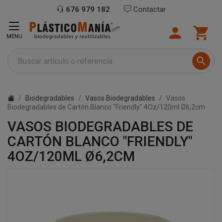
676 979 182
Contactar


MENU

Biodegradables
Vasos Biodegradables
Vasos
Biodegradables de Cartón Blanco "Friendly" 4Oz/120ml Ø6,2cm
VASOS BIODEGRADABLES DE
CARTÓN BLANCO "FRIENDLY"
4OZ/120ML Ø6,2CM