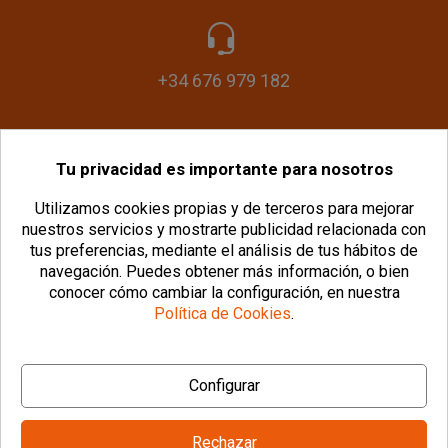
+34 676 979 182
Tu privacidad es importante para nosotros
info@plasticomania.com
Utilizamos cookies propias y de terceros para mejorar
nuestros servicios y mostrarte publicidad relacionada con
tus preferencias, mediante el análisis de tus hábitos de
navegación.
Puedes obtener más información, o bien
conocer cómo cambiar la configuración, en nuestra
Política de Cookies
.
© Copyright 2026 PlásticoManía® |
Aviso Legal
|
Configurar
Política de Privacidad
|
Política de Cookies
|
Configurar Cookies
|
Condiciones Generales
Rechazar