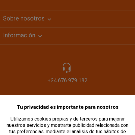
Sobre nosotros
keyboard_arrow_down
Información

+34 676 979 182
Tu privacidad es importante para nosotros
info@plasticomania.com
Utilizamos cookies propias y de terceros para mejorar
nuestros servicios y mostrarte publicidad relacionada con
tus preferencias, mediante el análisis de tus hábitos de