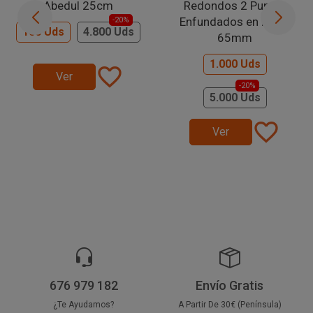
Abedul 25cm
Redondos 2 Puntas
Enfundados en Papel
-20%
100 Uds
4.800 Uds
65mm
1.000 Uds
favorite_border
Ver
-20%
5.000 Uds
favorite_border
Ver
676 979 182
Envío Gratis
¿Te Ayudamos?
A Partir De 30€ (Península)