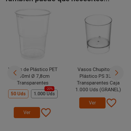
Vasos de Plástico PET
Vasos Chupitos de
300ml Ø 7,8cm
Plástico PS 33ml
Transparentes
Transparentes Caja
1.000 Uds (GRANEL)
-20%
50 Uds
1.000 Uds
favorite_border
Ver
favorite_border
Ver