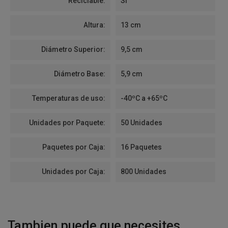
Reciclable:
Si
Altura:
13 cm
Diámetro Superior:
9,5 cm
Diámetro Base:
5,9 cm
Temperaturas de uso:
-40ºC a +65ºC
Unidades por Paquete:
50 Unidades
Paquetes por Caja:
16 Paquetes
Unidades por Caja:
800 Unidades
Tambien puede que necesites...