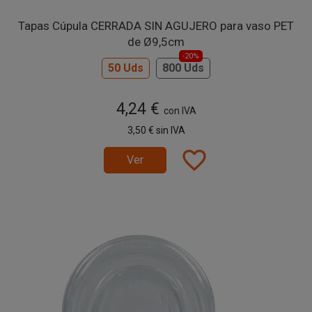
Tapas Cúpula CERRADA SIN AGUJERO para vaso PET
de Ø9,5cm
-20%
50 Uds
800 Uds
4,24 €
con IVA
3,50 €
sin IVA
favorite_border
Ver