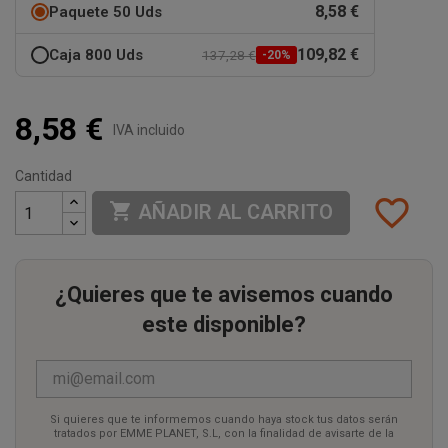
8,58 €
Paquete 50 Uds
109,82 €
Caja 800 Uds
137,28 €
-20%
8,58 €
IVA incluido
Cantidad
favorite_border

AÑADIR AL CARRITO
¿Quieres que te avisemos cuando
este disponible?
Si quieres que te informemos cuando haya stock tus datos serán
tratados por EMME PLANET, S.L, con la finalidad de avisarte de la
disponibilidad mediante correo electrónico. Dar respuesta a tu