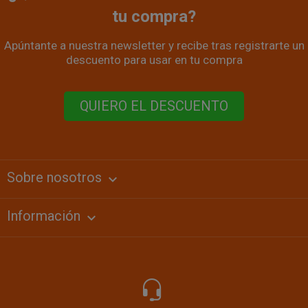
tu compra?
Apúntante a nuestra newsletter y recibe tras registrarte un
descuento para usar en tu compra
QUIERO EL DESCUENTO
Sobre nosotros
keyboard_arrow_down
Información
