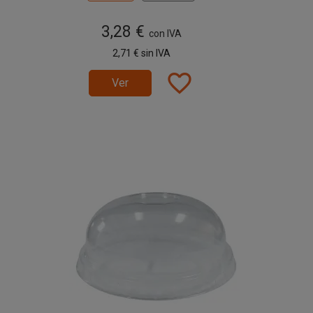
3,28 €
con IVA
2,71 €
sin IVA
favorite_border
Ver