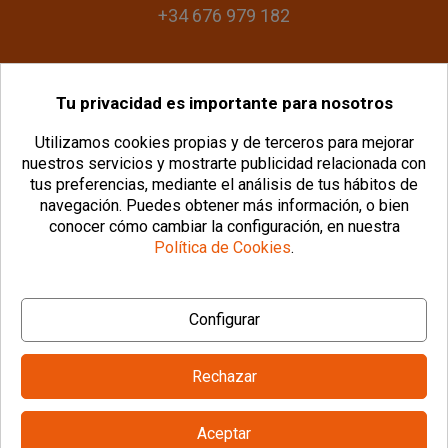
+34 676 979 182
Tu privacidad es importante para nosotros
info@plasticomania.com
Utilizamos cookies propias y de terceros para mejorar
nuestros servicios y mostrarte publicidad relacionada con
tus preferencias, mediante el análisis de tus hábitos de
navegación.
Puedes obtener más información, o bien
conocer cómo cambiar la configuración, en nuestra
Política de Cookies
.
© Copyright 2026 PlásticoManía® |
Aviso Legal
|
Configurar
Política de Privacidad
|
Política de Cookies
|
Configurar Cookies
|
Condiciones Generales
Rechazar
Aceptar