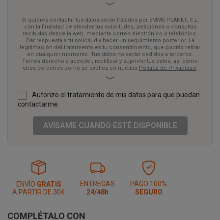
solicitud y hacer un seguimiento posterior. La legitimación del
tratamiento es tu consentimiento, que podrás retirar en cualquier
Si quieres contactar tus datos serán tratados por EMME PLANET, S.L,
momento. Tus datos no serán cedidos a terceros. Tienes derecho a
con la finalidad de atender tus solicitudes, peticiones o consultas
acceder, rectificar y suprimir tus datos, así como otros derechos
recibidas desde la web, mediante correo electrónico o telefónico.
como se explica en nuestra
Política de Privacidad
.
Dar respuesta a tu solicitud y hacer un seguimiento posterior. La
legitimación del tratamiento es tu consentimiento, que podrás retirar
en cualquier momento. Tus datos no serán cedidos a terceros.
Tienes derecho a acceder, rectificar y suprimir tus datos, así como
otros derechos como se explica en nuestra
Política de Privacidad
.
Autorizo el tratamiento de mis datos para que puedan
contactarme
AVÍSAME CUANDO ESTÉ DISPONIBLE
ENTREGAS
PAGO 100%
ENVÍO
GRATIS
A PARTIR DE 30€
24/48h
SEGURO
COMPLÉTALO CON