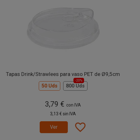
Tapas Drink/Strawlees para vaso PET de Ø9,5cm
-20%
50 Uds
800 Uds
3,79 €
con IVA
3,13 €
sin IVA
favorite_border
Ver