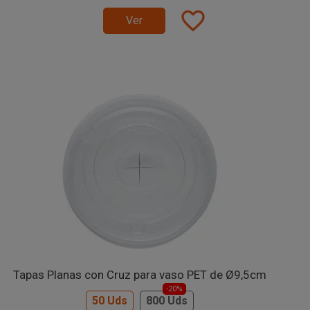
favorite_border
Ver
Tapas Planas con Cruz para vaso PET de Ø9,5cm
-20%
50 Uds
800 Uds