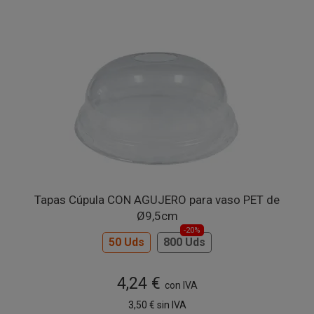
Tapas Cúpula CON AGUJERO para vaso PET de
Ø9,5cm
-20%
50 Uds
800 Uds
4,24 €
con IVA
3,50 €
sin IVA