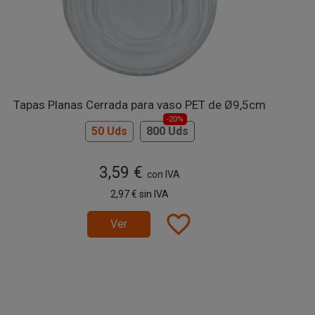
Tapas Planas Cerrada para vaso PET de Ø9,5cm
-20%
50 Uds
800 Uds
3,59 €
con IVA
2,97 €
sin IVA
favorite_border
Ver