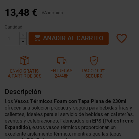
13,48 €
IVA incluido
Cantidad
favorite_border

AÑADIR AL CARRITO
ENTREGAS
PAGO 100%
ENVÍO
GRATIS
A PARTIR DE 30€
24/48h
SEGURO
Descripción
Los
Vasos Térmicos Foam con Tapa Plana de 230ml
ofrecen una solución práctica y segura para bebidas frías y
calientes, ideales para el servicio de bebidas en cafeterías,
eventos y celebraciones. Fabricados en
EPS (Poliestireno
Expandido)
, estos vasos térmicos proporcionan un
excelente aislamiento térmico, mientras que las tapas