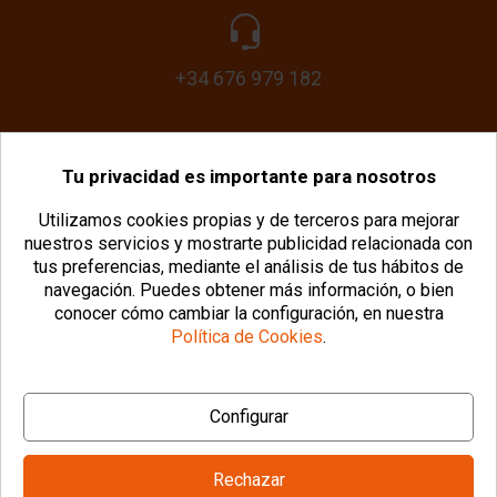
+34 676 979 182
Tu privacidad es importante para nosotros
info@plasticomania.com
Utilizamos cookies propias y de terceros para mejorar
nuestros servicios y mostrarte publicidad relacionada con
tus preferencias, mediante el análisis de tus hábitos de
navegación.
Puedes obtener más información, o bien
conocer cómo cambiar la configuración, en nuestra
Política de Cookies
.
© Copyright 2026 PlásticoManía® |
Aviso Legal
|
Configurar
Política de Privacidad
|
Política de Cookies
|
Configurar Cookies
|
Condiciones Generales
Rechazar