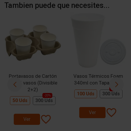
Tambien puede que necesites...
Portavasos de Cartón
Vasos Térmicos Foam
para 4 vasos (Divisible
340ml con Tapa Plana
2+2)
-20%
100 Uds
300 Uds
-20%
50 Uds
300 Uds
favorite_border
Ver
favorite_border
Ver