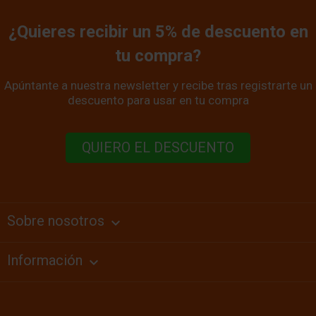
¿Quieres recibir un 5% de descuento en
tu compra?
Apúntante a nuestra newsletter y recibe tras registrarte un
descuento para usar en tu compra
QUIERO EL DESCUENTO
Sobre nosotros
keyboard_arrow_down
Información
