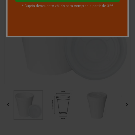
* Cupón descuento válido para compras a partir de 32€

