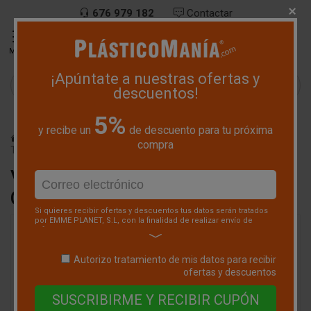
676 979 182
Contactar


MENU
¡Apúntate a nuestras ofertas y

descuentos!
5%
y recibe un
de descuento para tu próxima
Vasos Térmicos Café
Vasos Térmicos Foam 230ml con
compra
Tapa Plana
VASOS TÉRMICOS FOAM 230ML
CON TAPA PLANA
Si quieres recibir ofertas y descuentos tus datos serán tratados
por EMME PLANET, S.L, con la finalidad de realizar envío de
información comercial mediante correo electrónico o
telefónico, de aquellos productos o servicios que
consideremos que puedan ser de tu interés. La legitimación del
Autorizo tratamiento de mis datos para recibir
tratamiento es tu consentimiento, que podrás retirar en
cualquier momento. Tus datos no serán cedidos a terceros.
ofertas y descuentos
Tienes derecho a acceder, rectificar y suprimir tus datos, así
como otros derechos como se explica en nuestra
Política de
Privacidad
.