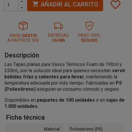
favorite_border

AÑADIR AL CARRITO
ENTREGAS
PAGO 100%
ENVÍO
GRATIS
A PARTIR DE 30€
24/48h
SEGURO
Descripción
Las Tapas planas para Vasos Térmicos Foam de 190ml y
230ml
,
son la solución ideal para quienes necesitan
servir
bebidas frías y calientes para llevar
, manteniendo la
temperatura adecuada por más tiempo. Fabricadas en
PS
(Poliestireno)
aseguran un consumo cómodo y seguro.
Disponibles en
paquetes de 100 unidades
o en
cajas de
1.000 unidades.
Ficha técnica
Material:
Poliestireno (PS)