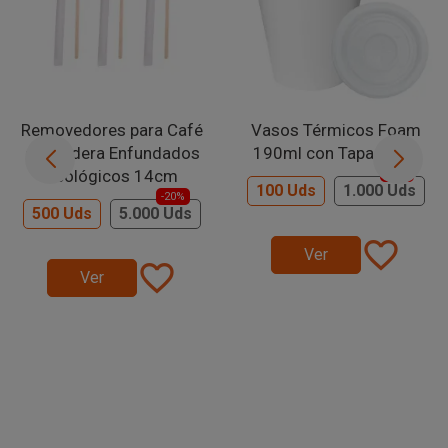
Removedores para Café
Vasos Térmicos Foam
de Madera Enfundados
190ml con Tapa Plana
Ecológicos 14cm
-20%
100 Uds
1.000 Uds
-20%
500 Uds
5.000 Uds
favorite_border
Ver
favorite_border
Ver