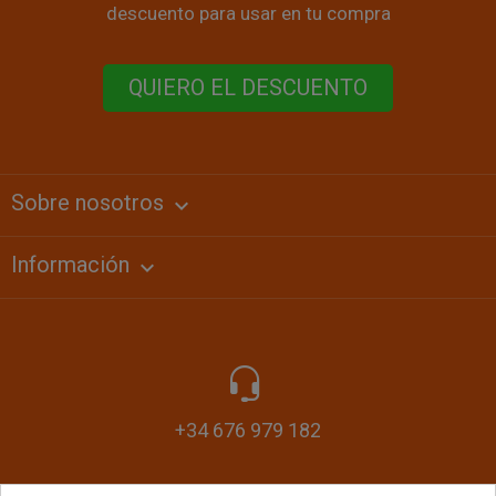
descuento para usar en tu compra
QUIERO EL DESCUENTO
Sobre nosotros
keyboard_arrow_down
Información

+34 676 979 182