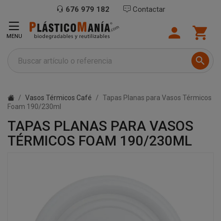
676 979 182
Contactar


MENU

Vasos Térmicos Café
Tapas Planas para Vasos Térmicos
Foam 190/230ml
TAPAS PLANAS PARA VASOS
TÉRMICOS FOAM 190/230ML