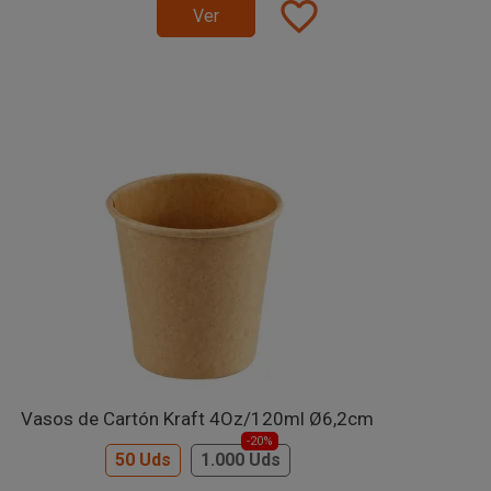
favorite_border
Ver
Vasos de Cartón Kraft 4Oz/120ml Ø6,2cm
-20%
50 Uds
1.000 Uds