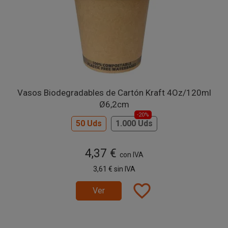
Vasos Biodegradables de Cartón Kraft 4Oz/120ml
Ø6,2cm
-20%
50 Uds
1.000 Uds
4,37 €
con IVA
3,61 €
sin IVA
favorite_border
Ver