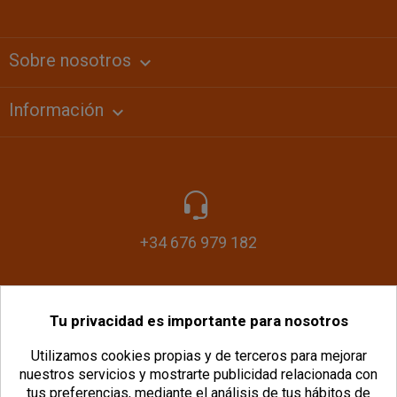
Sobre nosotros
keyboard_arrow_down
Información

+34 676 979 182
Tu privacidad es importante para nosotros
info@plasticomania.com
Utilizamos cookies propias y de terceros para mejorar
nuestros servicios y mostrarte publicidad relacionada con
tus preferencias, mediante el análisis de tus hábitos de