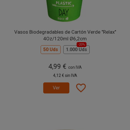
Vasos Biodegradables de Cartón Verde "Relax"
4Oz/120ml Ø6,2cm
-20%
50 Uds
1.000 Uds
4,99 €
con IVA
4,12 €
sin IVA
favorite_border
Ver