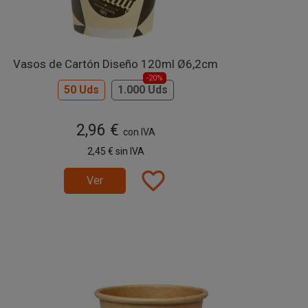
Vasos de Cartón Diseño 120ml Ø6,2cm
-20%
50 Uds
1.000 Uds
2,96 €
con IVA
2,45 €
sin IVA
favorite_border
Ver