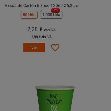
Vasos de Cartón Blanco 120ml Ø6,2cm
-20%
50 Uds
1.000 Uds
2,28 €
con IVA
1,88 €
sin IVA
favorite_border
Ver