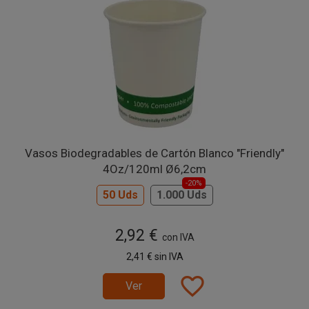
Vasos Biodegradables de Cartón Blanco "Friendly"
4Oz/120ml Ø6,2cm
-20%
50 Uds
1.000 Uds
2,92 €
con IVA
2,41 €
sin IVA
favorite_border
Ver