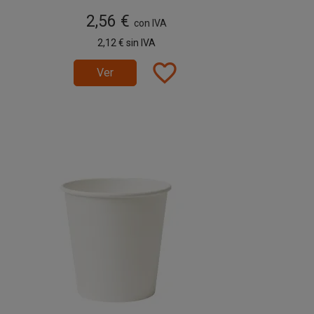
2,56 €
con IVA
2,12 €
sin IVA
favorite_border
Ver