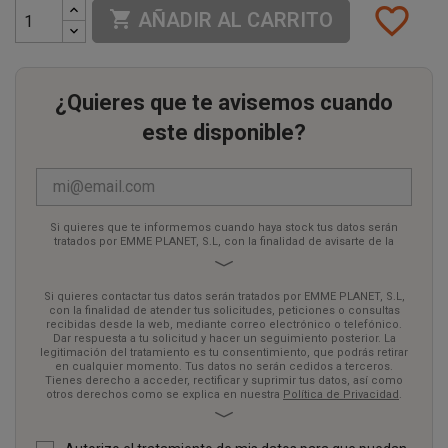
favorite_border

AÑADIR AL CARRITO
¿Quieres que te avisemos cuando
este disponible?
Si quieres que te informemos cuando haya stock tus datos serán
tratados por EMME PLANET, S.L, con la finalidad de avisarte de la
disponibilidad mediante correo electrónico. Dar respuesta a tu
solicitud y hacer un seguimiento posterior. La legitimación del
tratamiento es tu consentimiento, que podrás retirar en cualquier
Si quieres contactar tus datos serán tratados por EMME PLANET, S.L,
momento. Tus datos no serán cedidos a terceros. Tienes derecho a
con la finalidad de atender tus solicitudes, peticiones o consultas
acceder, rectificar y suprimir tus datos, así como otros derechos
recibidas desde la web, mediante correo electrónico o telefónico.
como se explica en nuestra
Política de Privacidad
.
Dar respuesta a tu solicitud y hacer un seguimiento posterior. La
legitimación del tratamiento es tu consentimiento, que podrás retirar
en cualquier momento. Tus datos no serán cedidos a terceros.
Tienes derecho a acceder, rectificar y suprimir tus datos, así como
otros derechos como se explica en nuestra
Política de Privacidad
.